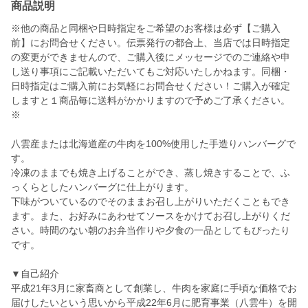
商品説明
※他の商品と同梱や日時指定をご希望のお客様は必ず【ご購入
前】にお問合せください。伝票発行の都合上、当店では日時指定
の変更ができませんので、ご購入後にメッセージでのご連絡や申
し送り事項にご記載いただいてもご対応いたしかねます。同梱・
日時指定はご購入前にお気軽にお問合せください！ご購入が確定
しますと１商品毎に送料がかかりますので予めご了承ください。
※
八雲産または北海道産の牛肉を100%使用した手造りハンバーグで
す。
冷凍のままでも焼き上げることができ、蒸し焼きすることで、ふ
っくらとしたハンバーグに仕上がります。
下味がついているのでそのままお召し上がりいただくこともでき
ます。また、お好みにあわせてソースをかけてお召し上がりくだ
さい。時間のない朝のお弁当作りや夕食の一品としてもぴったり
です。
▼自己紹介
平成21年3月に家畜商として創業し、牛肉を家庭に手頃な価格でお
届けしたいという思いから平成22年6月に肥育事業（八雲牛）を開