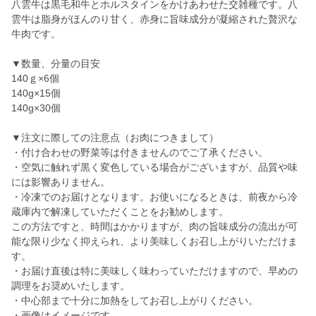
八雲牛は黒毛和牛とホルスタインをかけあわせた交雑種です。八
雲牛は脂身がほんのり甘く、赤身に旨味成分が凝縮された贅沢な
牛肉です。
▼数量、分量の目安
140ｇ×6個
140g×15個
140g×30個
▼注文に際しての注意点（お肉につきまして）
・付け合わせの野菜等は付きませんのでご了承ください。
・空気に触れず黒く変色している場合がございますが、品質や味
には影響ありません。
・冷凍でのお届けとなります。お使いになるときは、前夜から冷
蔵庫内で解凍していただくことをお勧めします。
この方法ですと、時間はかかりますが、肉の旨味成分の流出が可
能な限り少なく抑えられ、より美味しくお召し上がりいただけま
す。
・お届け直後は特に美味しく味わっていただけますので、早めの
調理をお奨めいたします。
・中心部まで十分に加熱をしてお召し上がりください。
・画像はイメージです。