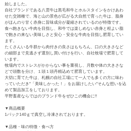
始しました。
自社ブランドである八雲牛は黒毛和牛とホルスタインをかけあわ
せた交雑種で、海と山の景色が広がる大自然で育った牛は、脂身
がほんのり甘く赤身に旨味成分が凝縮されているのが特徴です。
食べ飽きない牛肉を目指し、和牛では楽しめない赤身と程よい脂
で飽きの来ない美味しさと安心・安全な牛肉を目指し肥育してい
ます。
たくさんいる牛群から肉付きの良さはもちろん、口の大きさなど
の細部まで見逃さず選別し買い付けを行い、自社牧場で肥育して
います。
牧場内でストレスがかからない事を重視し、月数や体の大きさな
どで頭数を分け、１頭１頭丹精込めて肥育しています。
大切に育てた牛は、札幌の自社工場にて一人でも多くの方に味わ
っていただき″「美味しかった！」をお届けしたい″そんな想いを込
めて製品加工をしております。
平野畜産ならではのブランド牛をぜひこの機会に!!
▼商品概要
1パック140ｇで真空し冷凍されております。
▼品種・味の特徴・食べ方