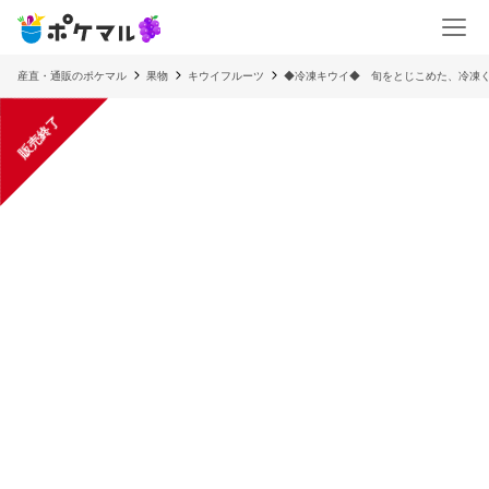
産直・通販のポケマル
果物
キウイフルーツ
◆冷凍キウイ◆ 旬をとじこめた、冷凍く
販売終了