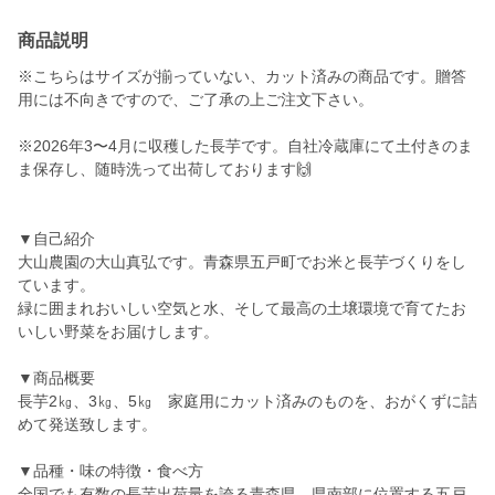
商品説明
※こちらはサイズが揃っていない、カット済みの商品です。贈答
用には不向きですので、ご了承の上ご注文下さい。
※2026年3〜4月に収穫した長芋です。自社冷蔵庫にて土付きのま
ま保存し、随時洗って出荷しております🙌
▼自己紹介
大山農園の大山真弘です。青森県五戸町でお米と長芋づくりをし
ています。
緑に囲まれおいしい空気と水、そして最高の土壌環境で育てたお
いしい野菜をお届けします。
▼商品概要
長芋2㎏、3㎏、5㎏ 家庭用にカット済みのものを、おがくずに詰
めて発送致します。
▼品種・味の特徴・食べ方
全国でも有数の長芋出荷量を誇る青森県。県南部に位置する五戸