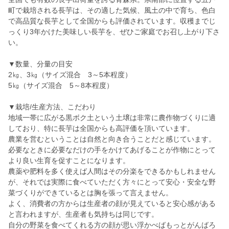
町で栽培される長芋は、その適した気候、風土の中で育ち、色白
で高品質な長芋として全国からも評価されています。収穫までじ
っくり3年かけた美味しい長芋を、ぜひご家庭でお召し上がり下さ
い。
▼数量、分量の目安
2㎏、3㎏（サイズ混合 3～5本程度）
5㎏（サイズ混合 5～8本程度）
▼栽培/生産方法、こだわり
地域一帯に広がる黒ボク土という土壌は非常に農作物づくりに適
しており、特に長芋は全国からも高評価を頂いています。
農業を営むということは自然と向き合うことだと感じています。
必要なときに必要なだけの手をかけてあげることが作物にとって
より良い生育を促すことになります。
農薬や肥料を多く使えば人間はその分楽をできるかもしれません
が、それでは実際に食べていただく方々にとって安心・安全な野
菜づくりができているとは胸を張って言えません。
よく、消費者の方からは生産者の顔が見えていると安心感がある
と言われますが、生産者も気持ちは同じです。
自分の野菜を食べてくれる方の顔が思い浮かべばもっとがんばろ