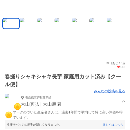
本日あと 10点
188
春掘りシャキシャキ長芋 家庭用カット済み【クー
ル便】
みんなの投稿を見る
青森県三戸郡五戸町
大山真弘 | 大山農園
マークのついた生産者さんは、過去1年間で平均して特に高い評価を得
ています。
生産者バッジの基準が新しくなりました。
詳しくはこちら