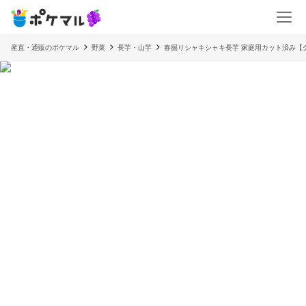
産直・通販のポケマル
野菜
長芋・山芋
春掘りシャキシャキ長芋 家庭用カット済み【