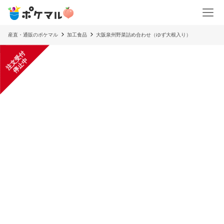
産直・通販のポケマル
加工食品
大阪泉州野菜詰め合わせ（ゆず大根入り）
注
文
受
付
停
止
中