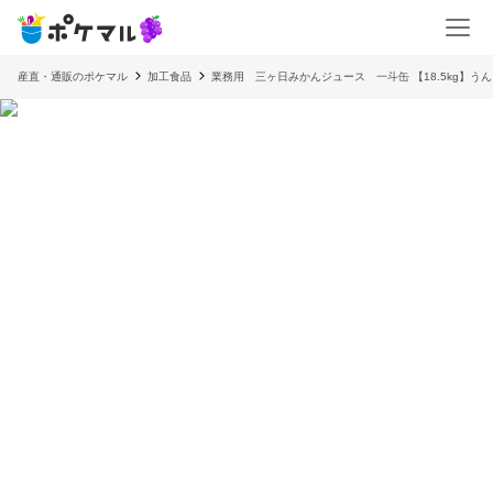
産直・通販のポケマル
加工食品
業務用 三ヶ日みかんジュース 一斗缶 【18.5kg】