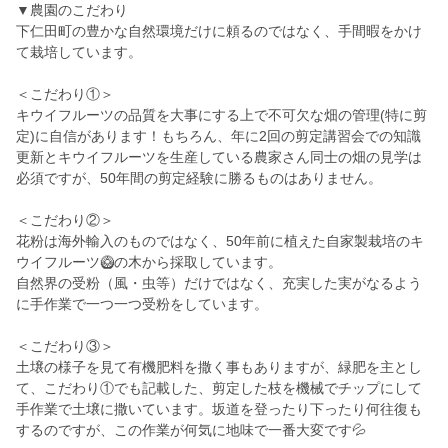
▼農園のこだわり
下仁田町の豊かな自然環境だけに頼るのではなく、手間暇をかけ
て栽培しています。
＜こだわり①＞
キウイフルーツの品質を大事にする上で不可欠な畑の管理(特に剪
定)に自信があります！もちろん、年に2回の剪定講習会での知識
更新とキウイフルーツを生産している農家さん同士の畑の見学は
必須ですが、50年間の剪定経験に勝るものはありません。
＜こだわり②＞
花粉は海外輸入のものではなく、50年前に植えた自家製栽培のキ
ウイフルーツ🥝の木から採取しています。
自然界の受粉（風・虫等）だけではなく、充実した実がなるよう
に手作業で一つ一つ受粉をしています。
＜こだわり③＞
土壌の様子を見て有機肥料を撒く事もありますが、緑肥を主とし
て、こだわり①でも記載した、剪定した枝を機械でチップにして
手作業で土壌に撒いています。坂道を登ったり下ったり何往復も
するのですが、この作業が何気に地味で一番大変です💦