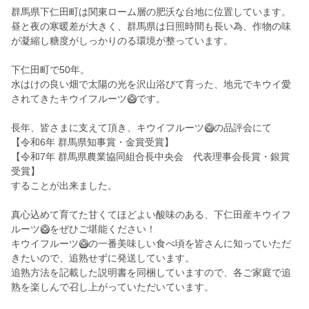
群馬県下仁田町は関東ローム層の肥沃な台地に位置しています。
昼と夜の寒暖差が大きく、群馬県は日照時間も長い為、作物の味
が凝縮し糖度がしっかりのる環境が整っています。
下仁田町で50年。
水はけの良い畑で太陽の光を沢山浴びて育った、地元でキウイ愛
されてきたキウイフルーツ🥝です。
長年、皆さまに支えて頂き、キウイフルーツ🥝の品評会にて
【令和6年 群馬県知事賞・金賞受賞】
【令和7年 群馬県農業協同組合長中央会 代表理事会長賞・銀賞
受賞】
することが出来ました。
真心込めて育てた甘くてほどよい酸味のある、下仁田産キウイフ
ルーツ🥝をぜひご堪能ください！
キウイフルーツ🥝の一番美味しい食べ頃を皆さんに知っていただ
きたいので、追熟せずに発送しています。
追熟方法を記載した説明書を同梱していますので、各ご家庭で追
熟を楽しんで召し上がっていただいています。