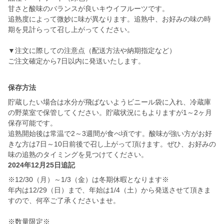
甘さと酸味のバランスが良いキウイフルーツです。
追熟度によって微妙に味が異なります。追熟中、お好みの味の時
期を見計らって召し上がってください。
▼注文に際しての注意点（配送方法や納期指定など）
ご注文確定から7日以内に発送いたします。
保存方法
貯蔵したい場合は水分が飛ばないようビニール袋に入れ、冷蔵庫
の野菜室で保管してください。貯蔵状況にもよりますが1～2ヶ月
保存可能です。
追熟開始後は常温で2～3週間が食べ頃です。酸味が強い方がお好
きな方は7日～10日前後で召し上がって頂けます。ぜひ、お好みの
味の追熟のタイミングを見つけてください。
2024年12月25日追記
※12/30（月）～1/3（金）は冬期休暇となります※
年内は12/29（日）まで、年始は1/4（土）から発送させて頂きま
すので、何卒ご了承くださいませ。
※数量限定※