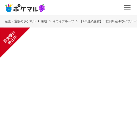
産直・通販のポケマル
果物
キウイフルーツ
【2年連続受賞】下仁田町産キウイフルー
注
文
受
付
停
止
中