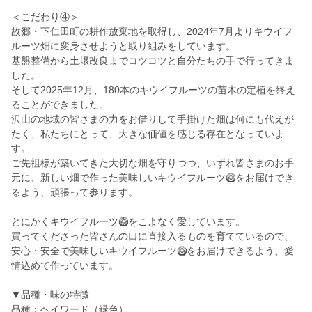
＜こだわり④＞
故郷・下仁田町の耕作放棄地を取得し、2024年7月よりキウイフ
ルーツ畑に変身させようと取り組みをしています。
基盤整備から土壌改良までコツコツと自分たちの手で行ってきま
した。
そして2025年12月、180本のキウイフルーツの苗木の定植を終え
ることができました。
沢山の地域の皆さまの力をお借りして手掛けた畑は何にも代えが
たく、私たちにとって、大きな価値を感じる存在となっていま
す。
ご先祖様が築いてきた大切な畑を守りつつ、いずれ皆さまのお手
元に、新しい畑で作った美味しいキウイフルーツ🥝をお届けでき
るよう、頑張って参ります。
とにかくキウイフルーツ🥝をこよなく愛しています。
買ってくださった皆さんの口に直接入るものを育てているので、
安心・安全で美味しいキウイフルーツ🥝をお届けできるよう、愛
情込めて作っています。
▼品種・味の特徴
品種：ヘイワード（緑色）