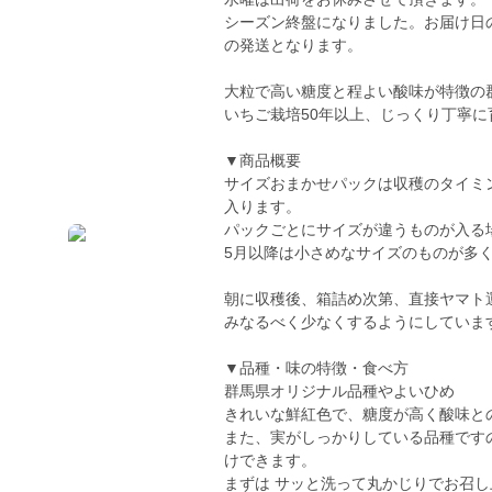
シーズン終盤になりました。お届け日
の発送となります。
大粒で高い糖度と程よい酸味が特徴の
いちご栽培50年以上、じっくり丁寧に
▼商品概要
サイズおまかせパックは収穫のタイミ
入ります。
パックごとにサイズが違うものが入る
5月以降は小さめなサイズのものが多
朝に収穫後、箱詰め次第、直接ヤマト
みなるべく少なくするようにしていま
▼品種・味の特徴・食べ方
群馬県オリジナル品種やよいひめ
きれいな鮮紅色で、糖度が高く酸味と
また、実がしっかりしている品種です
けできます。
まずは サッと洗って丸かじりでお召