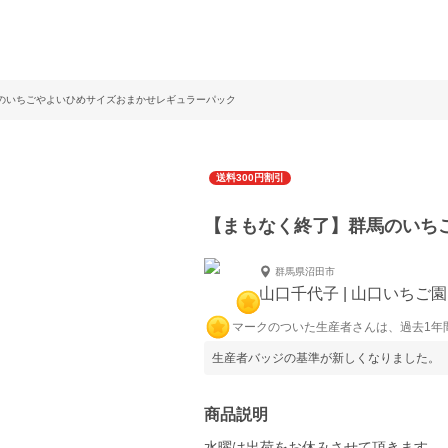
のいちごやよいひめサイズおまかせレギュラーパック
送料300円割引
【まもなく終了】群馬のいち
群馬県沼田市
山口千代子 | 山口いちご園
マークのついた生産者さんは、過去1年
生産者バッジの基準が新しくなりました。
商品説明
水曜は出荷をお休みさせて頂きます。