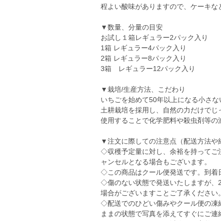
程よい酸味がありますので、ケーキな
▼数量、分量の目安
お試し１箱レギュラー2パック入り
1箱 レギュラー4パック入り
2箱 レギュラー8パック入り
3箱 レギュラー12パック入り
▼栽培/生産方法、こだわり
いちごを始めて50年以上になる小さな
土耕栽培を採用し、自然の力だけでじ
使用することで化学肥料や殺虫剤等の
▼注文に際しての注意点（配送方法や
◇収穫予定量に対し、余裕を持ってご
ャンセルとなる場合もございます。
◇この商品はクール便発送です。到着
◇傷のない状態で発送いたしますが、
場合がございますことご了承ください
◇配送でのひどい傷みやクール便の凍
ままの状態で写真を添えてすぐにご連