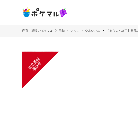
産直・通販のポケマル
果物
いちご
やよいひめ
【まもなく終了】群馬
注
文
受
付
停
止
中