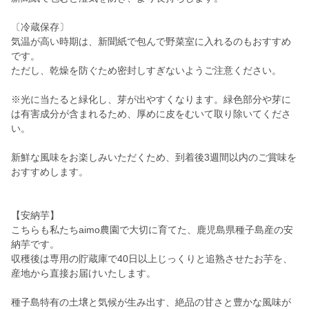
〔冷蔵保存〕
気温が高い時期は、新聞紙で包んで野菜室に入れるのもおすすめ
です。
ただし、乾燥を防ぐため密封しすぎないようご注意ください。
※光に当たると緑化し、芽が出やすくなります。緑色部分や芽に
は有害成分が含まれるため、厚めに皮をむいて取り除いてくださ
い。
新鮮な風味をお楽しみいただくため、到着後3週間以内のご賞味を
おすすめします。
【安納芋】
こちらも私たちaimo農園で大切に育てた、鹿児島県種子島産の安
納芋です。
収穫後は専用の貯蔵庫で40日以上じっくりと追熟させたお芋を、
産地から直接お届けいたします。
種子島特有の土壌と気候が生み出す、絶品の甘さと豊かな風味が