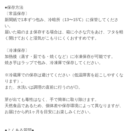
●保存方法
〔常温保存〕
新聞紙で1本ずつ包み、冷暗所（13〜15℃）に保管してくださ
い。
届いた箱のまま保存する場合は、箱に小さな穴をあけ、フタを軽
く開けておくと湿気がこもりにくくおすすめです。
〔冷凍保存〕
加熱後（蒸す・茹でる・焼くなど）に冷凍保存が可能です。
焼き芋はラップで包み、冷凍庫で保存してください。
※冷蔵庫での保存は避けてください（低温障害を起こしやすくな
ります）。
また、水洗いは調理の直前に行うのが◎。
芽が出ても毒性はなく、手で簡単に取り除けます。
天然食品であるため、個体差や保存環境によって異なりますが、
お届けから約1ヶ月を目安にお楽しみください。
●よくある質問●