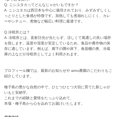
Q. ニシユタカってどんなじゃがいもですか？
A. ニシユタカは西日本を中心に栽培されており、みずみずしくし
っとりとした食感が特徴です。加熱しても煮崩れしにくく、カレ
ーやシチュー、煮物など幅広い料理に最適です。
Q.冷暗所とは？
A. 冷暗所とは、直射日光が当たらず、涼しくて風通しの良い場所
を指します。温度や湿度が安定しているため、食品や農作物の保
存に適しています。例えば、廊下の隅や床下、食器棚の奥、冷蔵
庫の上などが冷暗所としてよく利用されます。
プロフィール欄では、最新のお知らせや aimo農園のこだわりもご
紹介しています。
種子島の豊かな自然の中で、ひとつひとつ大切に育てた新じゃが
いもと安納芋。
これまでの経験と愛情をたっぷり込めて、
本場・種子島から心を込めてお届けいたします。