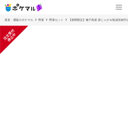
産直・通販のポケマル
野菜
野菜セット
【期間限定】種子島産 新じゃが＆熟成安納芋(
注
文
受
付
停
止
中