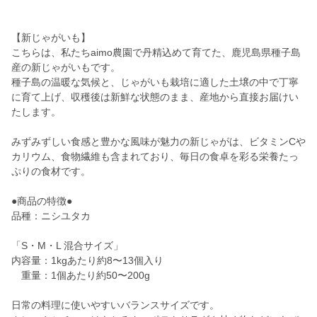
【新じゃがいも】
こちらは、私たちaimo農園で丹精込めて育てた、鹿児島県種子島
産の新じゃがいもです。
種子島の温暖な気候と、じゃがいも栽培に適した土壌の中で丁寧
に育て上げ、収穫後は新鮮な状態のまま、産地から直接お届けい
たします。
みずみずしい食感と豊かな風味が魅力の新じゃがは、ビタミンCや
カリウム、食物繊維も含まれており、毎日の食卓を彩る栄養たっ
ぷりの食材です。
●商品の特徴●
品種：ニシユタカ
「S・M・L 混合サイズ」
内容量：1kgあたり約8〜13個入り
重量：1個あたり約50〜200g
日常の料理に使いやすいバランスサイズです。