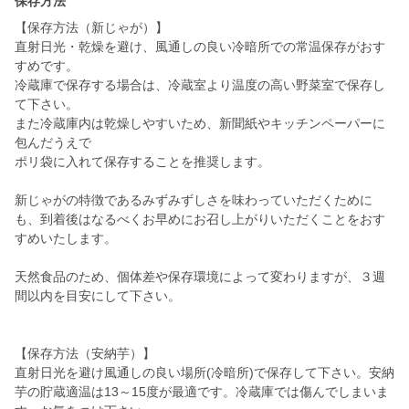
保存方法
【保存方法（新じゃが）】
直射日光・乾燥を避け、風通しの良い冷暗所での常温保存がおす
すめです。
冷蔵庫で保存する場合は、冷蔵室より温度の高い野菜室で保存し
て下さい。
また冷蔵庫内は乾燥しやすいため、新聞紙やキッチンペーパーに
包んだうえで
ポリ袋に入れて保存することを推奨します。
新じゃがの特徴であるみずみずしさを味わっていただくために
も、到着後はなるべくお早めにお召し上がりいただくことをおす
すめいたします。
天然食品のため、個体差や保存環境によって変わりますが、３週
間以内を目安にして下さい。
【保存方法（安納芋）】
直射日光を避け風通しの良い場所(冷暗所)で保存して下さい。安納
芋の貯蔵適温は13～15度が最適です。冷蔵庫では傷んでしまいま