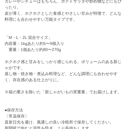
カレーやシチューはもちろん、ポテトサラダや炒め物などにもぴ
ったり。
皮が薄く、ホクホクとした食感とやさしい甘みが特徴で、どんな
料理にも合わせやすい万能タイプです。
「M・L・2L 混合サイズ」
内容量：1kgあたり約5〜9個入り
重量：1個あたり約80〜270g
ホクホク感と甘みをしっかり感じられる、ボリュームのある新じ
ゃがです。
蒸し物・焼き物・煮込み料理など、どんな調理にも合わせやす
く、存在感のある仕上がりに。
※箱の重さを除いた「新じゃがいもの実重量」でお届けします。
●保存方法
〔常温保存〕
直射日光を避け、風通しの良い冷暗所で保存してください。
新聞紙で包むと湿気を防ぎ、より長持ちします。