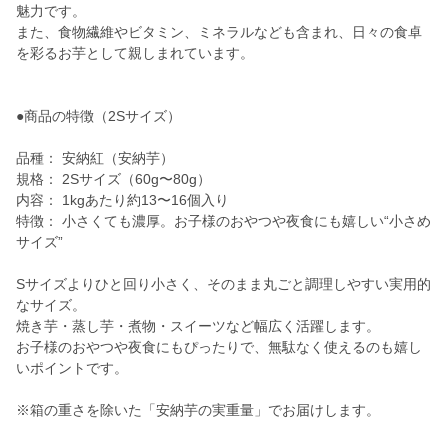
魅力です。
また、食物繊維やビタミン、ミネラルなども含まれ、日々の食卓
を彩るお芋として親しまれています。
●商品の特徴（2Sサイズ）
品種： 安納紅（安納芋）
規格： 2Sサイズ（60g〜80g）
内容： 1kgあたり約13〜16個入り
特徴： 小さくても濃厚。お子様のおやつや夜食にも嬉しい“小さめ
サイズ”
Sサイズよりひと回り小さく、そのまま丸ごと調理しやすい実用的
なサイズ。
焼き芋・蒸し芋・煮物・スイーツなど幅広く活躍します。
お子様のおやつや夜食にもぴったりで、無駄なく使えるのも嬉し
いポイントです。
※箱の重さを除いた「安納芋の実重量」でお届けします。