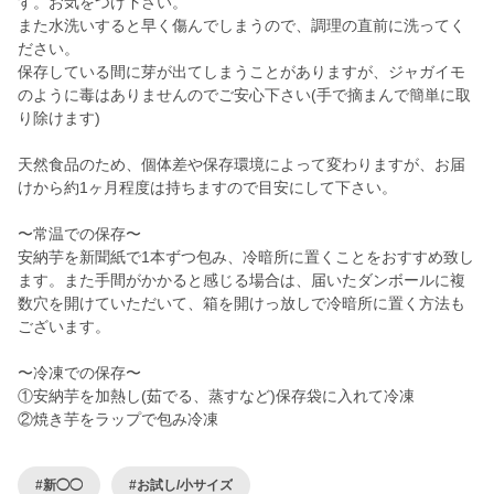
す。お気をつけ下さい。
また水洗いすると早く傷んでしまうので、調理の直前に洗ってく
ださい。
保存している間に芽が出てしまうことがありますが、ジャガイモ
のように毒はありませんのでご安心下さい(手で摘まんで簡単に取
り除けます)
天然食品のため、個体差や保存環境によって変わりますが、お届
けから約1ヶ月程度は持ちますので目安にして下さい。
〜常温での保存〜
安納芋を新聞紙で1本ずつ包み、冷暗所に置くことをおすすめ致し
ます。また手間がかかると感じる場合は、届いたダンボールに複
数穴を開けていただいて、箱を開けっ放しで冷暗所に置く方法も
ございます。
〜冷凍での保存〜
①安納芋を加熱し(茹でる、蒸すなど)保存袋に入れて冷凍
#新◯◯
#お試し/小サイズ