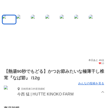
本日あと 46点
10
【熱湯90秒でもどる】かつお節みたいな極薄干し椎
茸『なば節』 /12g
みんなの投稿を見る
宮崎県東臼杵郡美郷町
今西 猛 | HUTTE KINOKO FARM