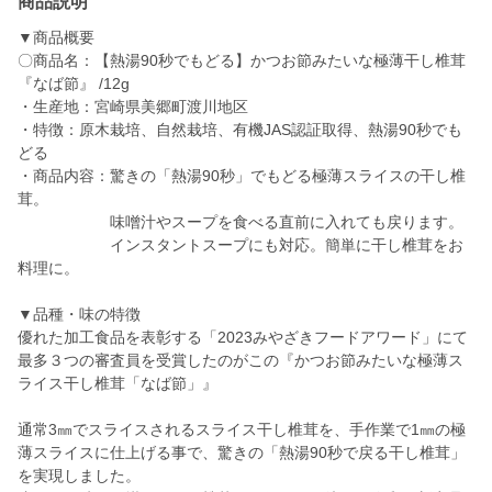
商品説明
▼商品概要
〇商品名：【熱湯90秒でもどる】かつお節みたいな極薄干し椎茸
『なば節』 /12g
・生産地：宮崎県美郷町渡川地区
・特徴：原木栽培、自然栽培、有機JAS認証取得、熱湯90秒でも
どる
・商品内容：驚きの「熱湯90秒」でもどる極薄スライスの干し椎
茸。
味噌汁やスープを食べる直前に入れても戻ります。
インスタントスープにも対応。簡単に干し椎茸をお
料理に。
▼品種・味の特徴
優れた加工食品を表彰する「2023みやざきフードアワード」にて
最多３つの審査員を受賞したのがこの『かつお節みたいな極薄ス
ライス干し椎茸「なば節」』
通常3㎜でスライスされるスライス干し椎茸を、手作業で1㎜の極
薄スライスに仕上げる事で、驚きの「熱湯90秒で戻る干し椎茸」
を実現しました。