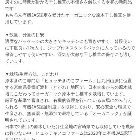
戻すのに時間が掛かる干し椎茸の不便さを解決する令和の新商品
です！
もちろん有機JAS認定を受けたオーガニックな原木干し椎茸を使
用しています。
▼数量、分量の目安
適度なパッケージの大きさでキッチンにも置きやすく、普段使い
に丁度良い12g入り。ジップ付きスタンドパックに入っているので
保管しやすく使いやすい。湿気が大敵な干し椎茸の保存にも適し
ています。
▼栽培/生産方法、こだわり
原木きのこ専門店「ヒュッテきのこファーム」は九州山脈に位置
する宮崎県美郷町渡川（どがわ）地区で、日本古来からの原木栽
培にこだわってオーガニック原木干し椎茸を栽培しています。
厳正な基準で審査され、有機的管理を行っている農場にのみ与え
られる「有機JAS認証制度」を取得しており、安心安全な環境で
生産され、無農薬・無添加で栽培している「オーガニック」が証
明されています。
日本で2番目の原木しいたけ生産地の宮崎県でも取得している農家
は数少ない中、ヒュッテキノコファームは2020年に有機JAS認証
を取得しました。