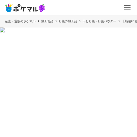
産直・通販のポケマル
加工食品
野菜の加工品
干し野菜・野菜パウダー
【熱湯90