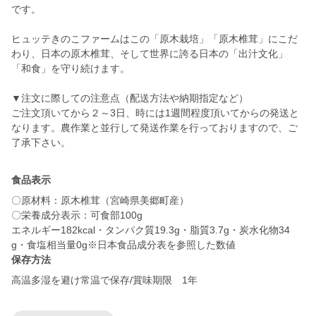
です。
ヒュッテきのこファームはこの「原木栽培」「原木椎茸」にこだ
わり、日本の原木椎茸、そして世界に誇る日本の「出汁文化」
「和食」を守り続けます。
▼注文に際しての注意点（配送方法や納期指定など）
ご注文頂いてから２～3日、時には1週間程度頂いてからの発送と
なります。農作業と並行して発送作業を行っておりますので、ご
了承下さい。
食品表示
〇原材料：原木椎茸（宮崎県美郷町産）
〇栄養成分表示：可食部100g
エネルギー182kcal・タンパク質19.3g・脂質3.7g・炭水化物34
保存方法
高温多湿を避け常温で保存/賞味期限 1年