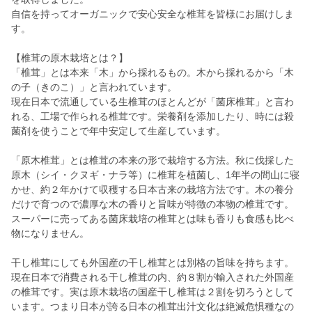
自信を持ってオーガニックで安心安全な椎茸を皆様にお届けしま
す。
【椎茸の原木栽培とは？】
「椎茸」とは本来「木」から採れるもの。木から採れるから「木
の子（きのこ）」と言われています。
現在日本で流通している生椎茸のほとんどが「菌床椎茸」と言わ
れる、工場で作られる椎茸です。栄養剤を添加したり、時には殺
菌剤を使うことで年中安定して生産しています。
「原木椎茸」とは椎茸の本来の形で栽培する方法。秋に伐採した
原木（シイ・クヌギ・ナラ等）に椎茸を植菌し、1年半の間山に寝
かせ、約２年かけて収穫する日本古来の栽培方法です。木の養分
だけで育つので濃厚な木の香りと旨味が特徴の本物の椎茸です。
スーパーに売ってある菌床栽培の椎茸とは味も香りも食感も比べ
物になりません。
干し椎茸にしても外国産の干し椎茸とは別格の旨味を持ちます。
現在日本で消費される干し椎茸の内、約８割が輸入された外国産
の椎茸です。実は原木栽培の国産干し椎茸は２割を切ろうとして
います。つまり日本が誇る日本の椎茸出汁文化は絶滅危惧種なの