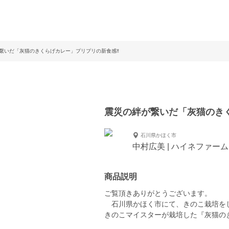
繋いだ「灰猫のきくらげカレー」プリプリの新食感‼️
震災の絆が繋いだ「灰猫のきく
石川県かほく市
中村広美 | ハイネファーム
商品説明
ご覧頂きありがとうございます。
石川県かほく市にて、きのこ栽培を
きのこマイスターが栽培した『灰猫の