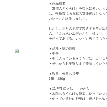
▼商品概要
『灰猫のきくらげ』を贅沢に使い、カ
は、輪島市にある就労支援施設となっ
カレー』が誕生しました。
しかし、正月の地震で製造する事が出
の、「ふれあい工房たんと」様より、
を作ってあげる。レシピも教えてもら
▼品種・味の特徴
・中辛
・中に入っているきくらげは、コリコ
・子供からお年寄りまで美味しくいた
▼数量、分量の目安
1箱 180g
▼栽培/生産方法、こだわり
・灰猫のきくらげを贅沢に使っていま
・使っている他の野菜は、規格外の物