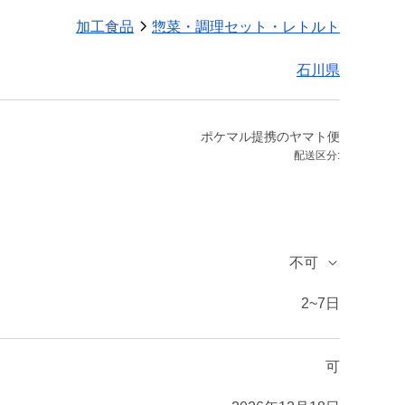
加工食品
惣菜・調理セット・レトルト
石川県
ポケマル提携のヤマト便
配送区分:
不可
2~7日
可