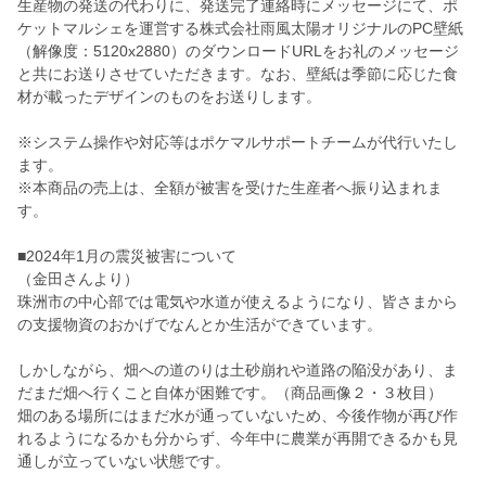
生産物の発送の代わりに、発送完了連絡時にメッセージにて、ポ
ケットマルシェを運営する株式会社雨風太陽オリジナルのPC壁紙
（解像度：5120x2880）のダウンロードURLをお礼のメッセージ
と共にお送りさせていただきます。なお、壁紙は季節に応じた食
材が載ったデザインのものをお送りします。
※システム操作や対応等はポケマルサポートチームが代行いたし
ます。
※本商品の売上は、全額が被害を受けた生産者へ振り込まれま
す。
■2024年1月の震災被害について
（金田さんより）
珠洲市の中心部では電気や水道が使えるようになり、皆さまから
の支援物資のおかげでなんとか生活ができています。
しかしながら、畑への道のりは土砂崩れや道路の陥没があり、ま
だまだ畑へ行くこと自体が困難です。（商品画像２・３枚目）
畑のある場所にはまだ水が通っていないため、今後作物が再び作
れるようになるかも分からず、今年中に農業が再開できるかも見
通しが立っていない状態です。