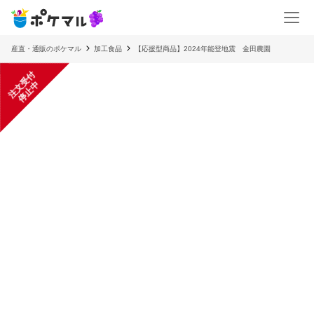
産直・通販のポケマル
加工食品
【応援型商品】2024年能登地震 金田農園
注
文
受
付
停
止
中