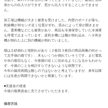
扉からの出入りができず、窓から出入りすることしかできませ
ん。
加工場は機械が大きく被害を受けました。内壁のボードが落ち、
乾燥機が30センチ近く位置がずれ、歪みによって扉が開きませ
ん。選果機などにも被害があり、商品を冷凍保管していた冷凍庫
も停電で止まっています。皮剥き機には棚が倒れ込み、ヘタ剥き
機が倒れた上に別の機械が倒れていました。
畑は土砂崩れと地割れがあり（２枚目３枚目の商品画像の向かっ
て左手側の畑です）、木もいくつか倒れていそうです。まだ電気
や水の復旧もなく、今後畑の近くに住めるようになるかもわから
ず、今後のことを検討すらできないような状態です。
今年の栽培再開は難しのではないかと考えていますが、来年以降
には生産が再開できないかと模索しています。
■支援金の使途
保存方法