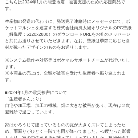
こちらは2024年1月の能登地震 被害支援のための応援商品で
す。
生産物の発送の代わりに、発送完了連絡時にメッセージにて、ポ
ケットマルシェを運営する株式会社雨風太陽オリジナルのPC壁紙
（解像度：5120x2880）のダウンロードURLをお礼のメッセージ
と共にお送りさせていただきます。なお、壁紙は季節に応じた食
材が載ったデザインのものをお送りします。
※システム操作や対応等はポケマルサポートチームが代行いたし
ます。
※本商品の売上は、全額が被害を受けた生産者へ振り込まれま
す。
■2024年1月の震災被害について
（生産者さんより）
自宅や加工場、加工の機械、畑に大きな被害があり、現在は２次
避難所で過ごしています。
家はかろうじて建っているものの瓦が大きくズレてしまったた
め、雨漏りがひどく一階でも雨が降ってました。−3度だった影響
もあり、家の中の至る所が凍ってしまっていました。建物が歪み