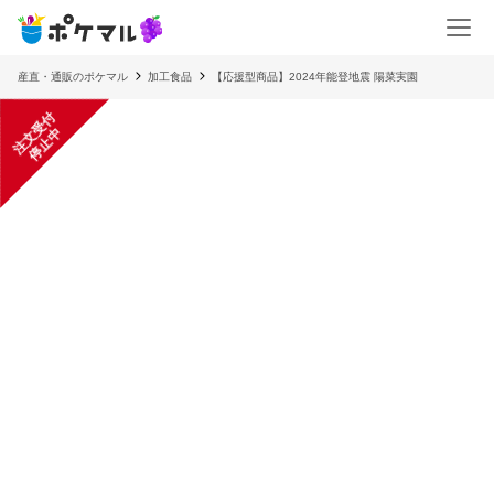
産直・通販のポケマル
加工食品
【応援型商品】2024年能登地震 陽菜実園
注
文
受
付
停
止
中