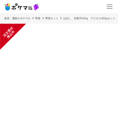
産直・通販のポケマル
野菜
野菜セット
お試し 赤菊芋500g アピオス450gセット
注
文
受
付
停
止
中