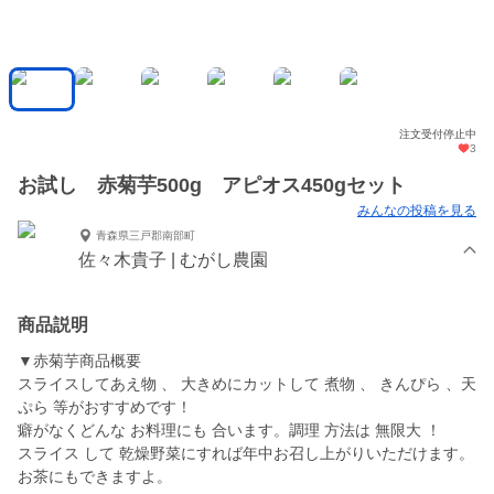
注文受付停止中
3
お試し 赤菊芋500g アピオス450gセット
みんなの投稿を見る
青森県三戸郡南部町
佐々木貴子 | むがし農園
商品説明
▼赤菊芋商品概要
スライスしてあえ物 、 大きめにカットして 煮物 、 きんぴら 、天
ぷら 等がおすすめです！
癖がなくどんな お料理にも 合います。調理 方法は 無限大 ！
スライス して 乾燥野菜にすれば年中お召し上がりいただけます。
お茶にもできますよ。