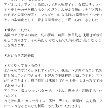
アピオスは北アメリカ原産のマメ科の野菜です。食感はサツマイ
モと栗を合わせた様なホクホク感と甘みがあり畑のウナギと言わ
れるほど栄養化が高く、マタギが山に入る時の 携帯食やインディ
アンの常備食として、昔より滋養食として用いられてきました。
▼栽培のこだわり
当園のアピオスの特徴一切の肥料・農薬・除草剤を 使用せず栽培
をしております。その為あく がなく茹でた時の鍋が 黒く なるこ
とを防ぎます。
▼おどろきの栄養価
▼どうやって食べるの？
水から茹でて頂くか蒸してください。低温から調理することで糖
度を保つことができます。お好みで下味程度に塩ゆですると 甘さ
が引き立ちます。茹で時間 は沸騰してから８分～１３分程度でゆ
であがります。
アツアツに塩コショウバターでおつまみ。塩ゆで・素揚げでおや
つなど に。
みそ汁の具・ カレーライス、豚汁、天ぷら、素揚げ、あえ物、ア
ヒージョなどどんなお料理にもお使いいただけます。