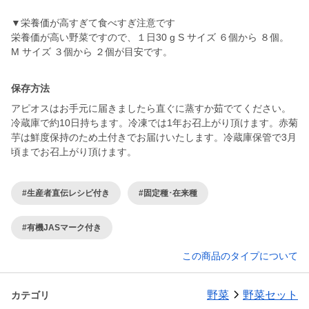
▼栄養価が高すぎて食べすぎ注意です
栄養価が高い野菜ですので、１日30 g S サイズ ６個から ８個。
保存方法
アピオスはお手元に届きましたら直ぐに蒸すか茹でてください。
冷蔵庫で約10日持ちます。冷凍では1年お召上がり頂けます。赤菊
芋は鮮度保持のため土付きでお届けいたします。冷蔵庫保管で3月
頃までお召上がり頂けます。
#生産者直伝レシピ付き
#固定種･在来種
#有機JASマーク付き
この商品のタイプについて
野菜
野菜セット
カテゴリ