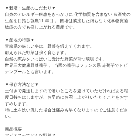
▼栽培・生産のこだわり▼
自身のアレルギー疾患をきっかけに 化学物質を含まない 農産物の
生産を目指し就農11 年目 。 圃場は隣接した畑もなく化学物質過
敏症の方でも召し上がれる農産です。
▼産地の特徴▼
青森県の厳しい冬は、野菜を鍛えてくれます。
鍛えられた野菜は強く育ちます。
自然の恵みをいっぱいに受けた野菜が育つ環境です。
世界三大健康野菜菊芋 。 当園の菊芋はフランス系 赤菊芋でトピ
ナンブールとも言います。
▼保存方法など▼
土付きで発送しますので暑いところを避けていただければある程
度日持ちはしますが、お早めにお召し上がりいただくことをおす
すめします。
特に土を洗い流した場合は痛みも早くなりますのでご注意くださ
い。
商品概要
アピオスってどんな野菜？