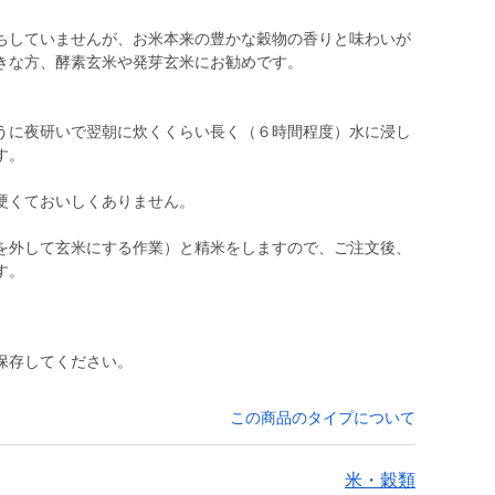
ちしていませんが、お米本来の豊かな穀物の香りと味わいが
きな方、酵素玄米や発芽玄米にお勧めです。
うに夜研いで翌朝に炊くくらい長く（６時間程度）水に浸し
す。
硬くておいしくありません。
を外して玄米にする作業）と精米をしますので、ご注文後、
す。
保存してください。
この商品のタイプについて
米・穀類