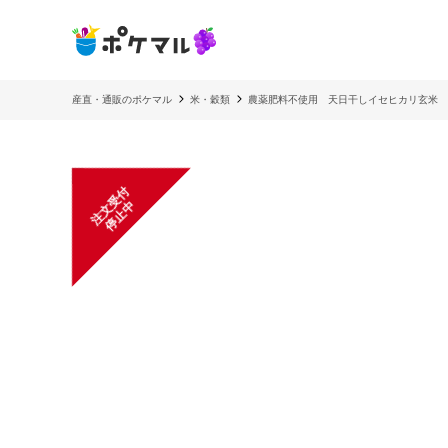
産直・通販のポケマル
米・穀類
農薬肥料不使用 天日干しイセヒカリ玄米
注
文
受
付
停
止
中