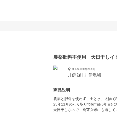
農薬肥料不使用 天日干しイ
埼玉県大里郡寄居町
井伊 誠 | 井伊農場
商品説明
農薬と肥料を使わず、土と水、太陽で稲
23年11月の刈り取りで6作目(6年目)
天日干しなので、発芽玄米にも適して