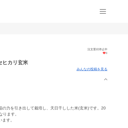
注文受付停止中
8
セヒカリ玄米
みんなの投稿を見る
の力を引き出して栽培し、天日干しした米(玄米)です。20
になります。
います。