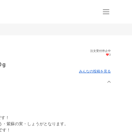
注文受付停止中
3
０g
みんなの投稿を見る
です！
う・紫蘇の実・しょうがとなります。
です！