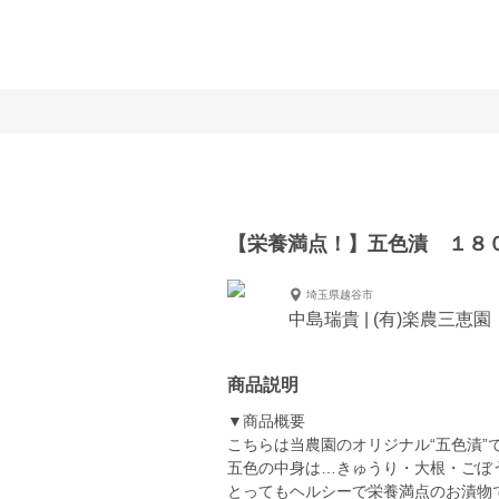
【栄養満点！】五色漬 １８
埼玉県越谷市
中島瑞貴 | (有)楽農三恵園
商品説明
▼商品概要
こちらは当農園のオリジナル“五色漬”
五色の中身は…きゅうり・大根・ごぼ
とってもヘルシーで栄養満点のお漬物