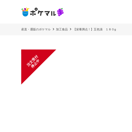
産直・通販のポケマル
加工食品
【栄養満点！】五色漬 １８０g
注
文
受
付
停
止
中