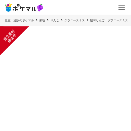
産直・通販のポケマル
果物
りんご
グラニースミス
酸味りんご グラニースミス 
注
文
受
付
停
止
中