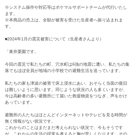
※システム操作や対応等はポケマルサポートチームが代行いたし
ます。
※本商品の売上は、全額が被害を受けた生産者へ振り込まれま
す。
■2024年1月の震災被害について（生産者さんより）
「東井栗園です。
今回の震災で私たちの町、穴水町は6強の地震に遭い、私たちの集
落でもほぼ全員が地域の小学校での避難生活を送っています。
私たちの家も津波の被害で床上浸水にあい、おそらく当面の復旧
は難しいように思います。同じような状況の人も多くいますが、
今は高齢者の多い避難所にて届いた救援物資をつなぎ、声をかけ
あっています。
避難所の人たちはほとんどインターネットやテレビを見る時間が
無く情報がない状況です。
これからのことはまだまだ考えられない状況で、今もそうです
が、これからの生活の現実を考えると胸が苦しくなります。その