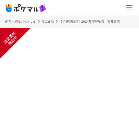
産直・通販のポケマル
加工食品
【応援型商品】2024年能登地震 東井栗園
注
文
受
付
停
止
中