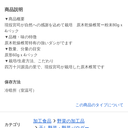
商品説明
▼商品概要
現役宮司が自然への感謝を込めて栽培 原木乾燥椎茸ー粉末80gｘ
4パック
▼品種・味の特徴
原木乾燥椎茸特有の強いダシがでます
▼数量、分量の目安
原形60gｘ4パック
▼栽培/生産方法、こだわり
四万十川源流の里で、現役宮司が栽培した原木椎茸です
保存方法
冷暗所（室温可）
この商品のタイプについて
加工食品
野菜の加工品
カテゴリ
干し野菜・野菜パウダー