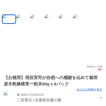
本日あと 10点
5
【お徳用】現役宮司が自然への感謝を込めて栽培
原木乾燥椎茸ー粉末80gｘ4パック
みんなの投稿を見る
愛媛県北宇和郡鬼北町
二宮美日 | 企業組合森の風