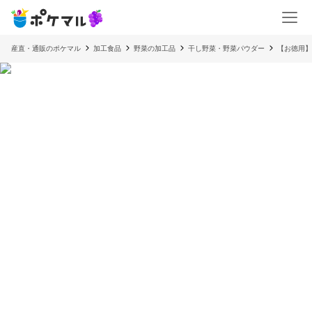
産直・通販のポケマル
加工食品
野菜の加工品
干し野菜・野菜パウダー
【お徳用】