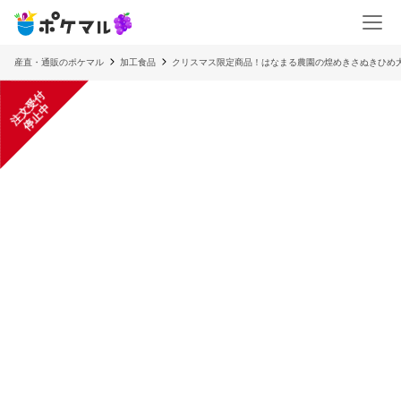
産直・通販のポケマル
加工食品
クリスマス限定商品！はなまる農園の煌めきさぬきひめ大
注
文
受
付
停
止
中