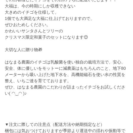
大福は、今の時期にしか収穫できない
大きめのイチゴを仕様して、
1個でも大満足な大福に仕上げておりますので、
ぜひおためしください。
かわいいサンタさんとツリーの
クリスマス限定和菓子のセットになります😊
大切な人に贈り物🎁
はなまる農園のイチゴは乳酸菌を使い独自の栽培方法で、安心、
安全、体に優しいをモットーに減農薬はもちろんのこと、地下80
メーターから吸い上げた地下水を、高機能磁石を使い水の性質を
整え、いちご達を育てております。
ぜひ、はなまる農園のこだわりが詰まったイチゴをお試しくださ
い( ◠‿◠ )♪
▼注文に際しての注意点（配送方法や納期指定など）
梱包には気おつけておりますが季節より運送中の揺れや振動等で