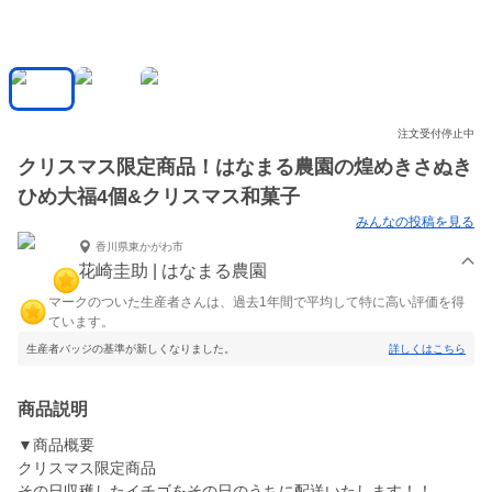
注文受付停止中
クリスマス限定商品！はなまる農園の煌めきさぬき
ひめ大福4個&クリスマス和菓子
みんなの投稿を見る
香川県東かがわ市
花崎圭助 | はなまる農園
マークのついた生産者さんは、過去1年間で平均して特に高い評価を得
ています。
生産者バッジの基準が新しくなりました。
詳しくはこちら
商品説明
▼商品概要
クリスマス限定商品
その日収穫したイチゴをその日のうちに配送いたします！！