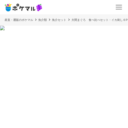
産直・通販のポケマル
魚介類
魚介セット
大間まぐろ 食べ比べセット・イカ刺し６P