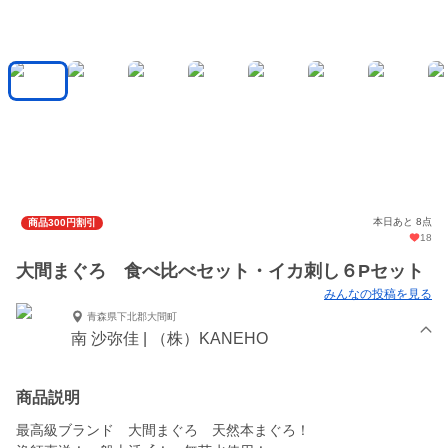
本日あと 8点
商品300円割引
18
大間まぐろ 食べ比べセット・イカ刺し６Pセット
みんなの投稿を見る
青森県下北郡大間町
南 沙弥佳 | （株）KANEHO
商品説明
最高級ブランド 大間まぐろ 天然本まぐろ！