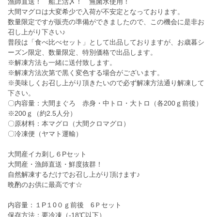
漁師直送！ 船上活〆！ 無菌水使用！
大間マグロは大変希少で入荷が不安定となっております。
数量限定ですが販売の準備ができましたので、この機会に是非お
召し上がり下さい♪
普段は「食べ比べセット」として出品しておりますが、お歳暮シ
ーズン限定、数量限定、特別価格で出品します。
※解凍方法も一緒に送付致します。
※解凍方法次第で黒く変色する場合がございます。
※美味しくお召し上がり頂きたいので必ず解凍方法通り解凍して
下さい。
〇内容量：大間まぐろ 赤身・中トロ・大トロ（各200ｇ前後）
※200ｇ（約2.5人分）
〇原材料：本マグロ（大間クロマグロ）
〇冷凍便（ヤマト運輸）
大間産イカ刺し６Pセット
大間産・漁師直送・鮮度抜群！
自然解凍するだけでお召し上がり頂けます♪
晩酌のお供に最高です☆
内容量：１P１0０ｇ前後 6Ｐセット
保存方法：要冷凍（-18℃以下）