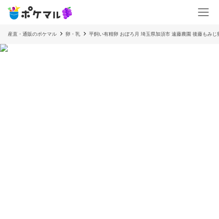
産直・通販のポケマル
卵・乳
平飼い有精卵 おぼろ月 埼玉県加須市 遠藤農園 後藤もみじ