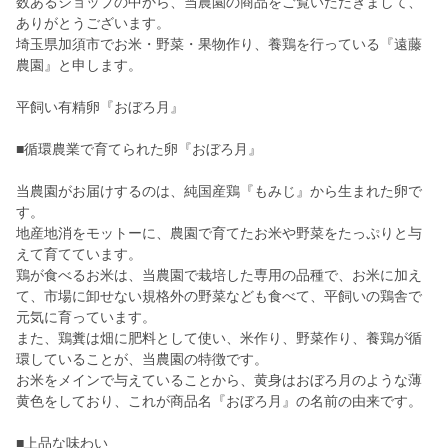
数あるショップの中から、当農園の商品をご覧いただきまして、
ありがとうございます。
埼玉県加須市でお米・野菜・果物作り、養鶏を行っている『遠藤
農園』と申します。
平飼い有精卵『おぼろ月』
■循環農業で育てられた卵『おぼろ月』
当農園がお届けするのは、純国産鶏『もみじ』から生まれた卵で
す。
地産地消をモットーに、農園で育てたお米や野菜をたっぷりと与
えて育てています。
鶏が食べるお米は、当農園で栽培した専用の品種で、お米に加え
て、市場に卸せない規格外の野菜なども食べて、平飼いの鶏舎で
元気に育っています。
また、鶏糞は畑に肥料として使い、米作り、野菜作り、養鶏が循
環していることが、当農園の特徴です。
お米をメインで与えていることから、黄身はおぼろ月のような薄
黄色をしており、これが商品名『おぼろ月』の名前の由来です。
■上品な味わい