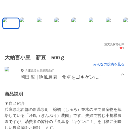
注文受付停止中
1
大納言小豆 新豆 500ｇ
みんなの投稿を見る
兵庫県美方郡新温泉町
岡田 勲 | 吟風農園 食卓をゴキゲンに！
商品説明
▼自己紹介
兵庫県北西部の新温泉町 棕櫚（しゅろ）並木の里で農産物を栽
培している「吟風（ぎんぷう）農園」です。夫婦で営む小規模農
園ですが、消費者の皆様の「食卓をゴキゲンに！」を目標に美味
しい農産物をお届けします。