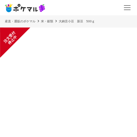
産直・通販のポケマル
米・穀類
大納言小豆 新豆 500ｇ
注
文
受
付
停
止
中