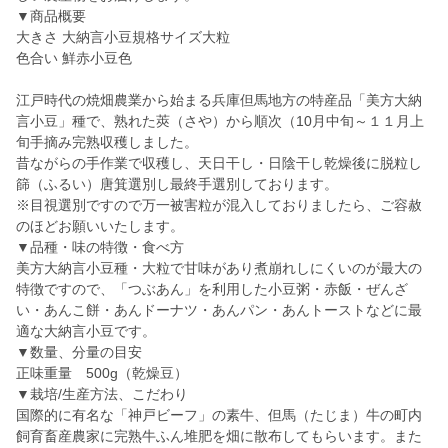
▼商品概要
大きさ 大納言小豆規格サイズ大粒
色合い 鮮赤小豆色
江戸時代の焼畑農業から始まる兵庫但馬地方の特産品「美方大納
言小豆」種で、熟れた莢（さや）から順次（10月中旬～１１月上
旬手摘み完熟収穫しました。
昔ながらの手作業で収穫し、天日干し・日陰干し乾燥後に脱粒し
篩（ふるい）唐箕選別し最終手選別しております。
※目視選別ですので万一被害粒が混入しておりましたら、ご容赦
のほどお願いいたします。
▼品種・味の特徴・食べ方
美方大納言小豆種・大粒で甘味があり煮崩れしにくいのが最大の
特徴ですので、「つぶあん」を利用した小豆粥・赤飯・ぜんざ
い・あんこ餅・あんドーナツ・あんパン・あんトーストなどに最
適な大納言小豆です。
▼数量、分量の目安
正味重量 500g（乾燥豆）
▼栽培/生産方法、こだわり
国際的に有名な「神戸ビーフ」の素牛、但馬（たじま）牛の町内
飼育畜産農家に完熟牛ふん堆肥を畑に散布してもらいます。また