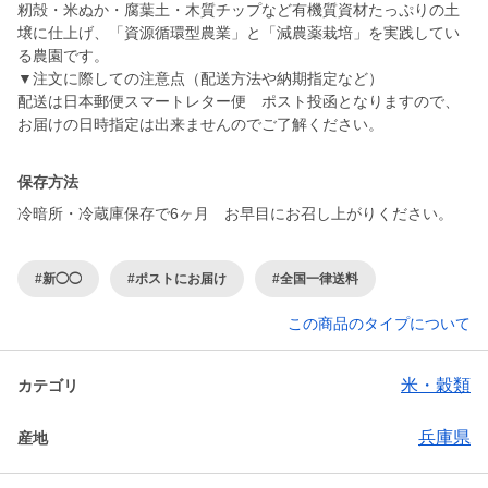
籾殻・米ぬか・腐葉土・木質チップなど有機質資材たっぷりの土
壌に仕上げ、「資源循環型農業」と「減農薬栽培」を実践してい
る農園です。
▼注文に際しての注意点（配送方法や納期指定など）
配送は日本郵便スマートレター便 ポスト投函となりますので、
お届けの日時指定は出来ませんのでご了解ください。
保存方法
冷暗所・冷蔵庫保存で6ヶ月 お早目にお召し上がりください。
#新◯◯
#ポストにお届け
#全国一律送料
この商品のタイプについて
米・穀類
カテゴリ
兵庫県
産地