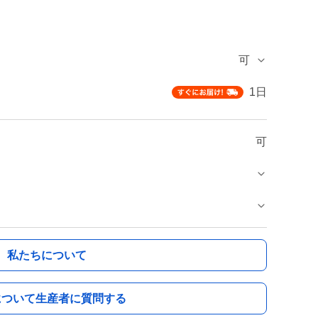
可
1日
可
私たちについて
について生産者に質問する