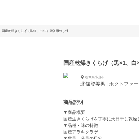
国産乾燥きくらげ（黒×1、白×2）贈答用のし付
国産乾燥きくらげ（黒×1、白
栃木県小山市
北條登美男 | ホクトファ
商品説明
▼商品概要
国産生きくらげを丁寧に天日干し乾燥
▼品種・味の特徴
国産アラキクラゲ
▼数量、分量の目安