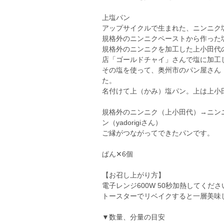
上塩パン
アップサイクルで生まれた、ニンニク
規格外のニンニクペーストから作った
規格外のニンニクを加工した上小田代
店「ゴールドチャイ」さんで塩に加工
その塩を使って、奥州市のパン屋さん「夢
た。
名付けて上（かみ）塩パン。上は上小
規格外のニンニク（上小田代）→ニン
ン（yadorigiさん）
ご縁がつながってできたパンです。
ぱん✕6個
【お召し上がり方】
電子レンジ600W 50秒加熱してくださ
トースターでリベイクすると一層美味
▼数量、分量の目安