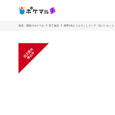
産直・通販のポケマル
加工食品
濃厚3色とうもろこしスープ・塩パンセット
注
文
受
付
停
止
中