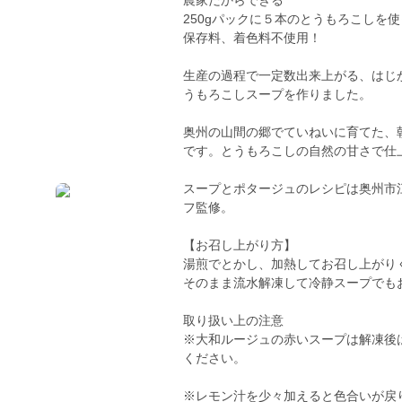
農家だからできる
250gパックに５本のとうもろこしを
保存料、着色料不使用！
生産の過程で一定数出来上がる、はじ
うもろこしスープを作りました。
奥州の山間の郷でていねいに育てた、
です。とうもろこしの自然の甘さで仕
スープとポタージュのレシピは奥州市
フ監修。
【お召し上がり方】
湯煎でとかし、加熱してお召し上がり
そのまま流水解凍して冷静スープでも
取り扱い上の注意
※大和ルージュの赤いスープは解凍後
ください。
※レモン汁を少々加えると色合いが戻