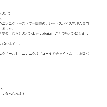
塩のパン
塩
のニンニクペーストで一関市のカレー・スパイス料理の専門
しました。
楽（むら）のパン工房 yadorigi」さんで塩パンにしまし
田代の上です。
ニクペースト→ニンニク塩（ゴールドチャイさん）→上塩パ
い。
しく食べられます。