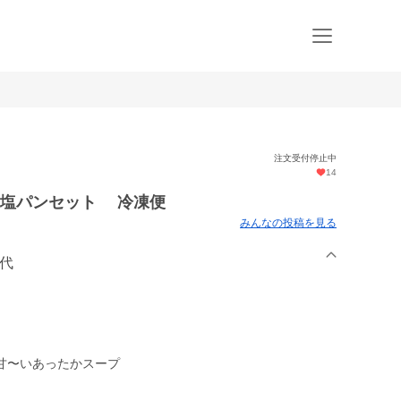
注文受付停止中
14
・塩パンセット 冷凍便
みんなの投稿を見る
田代
甘〜いあったかスープ