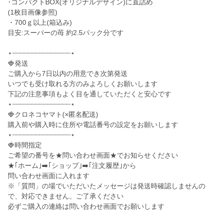
･コンパクトBOX(オリジナルデザイン)に直詰め
(1枚目画像参照)
・700ｇ以上(箱込み)
目安:スーパーの苺 約2.5パック分です
⋆┈┈┈┈┈┈┈┈┈┈┈┈┈┈┈⋆
🍓発送
ご購入から7日以内の用意でき次第発送
いつでも受け取れる方のみよろしくお願いします
下記の注意事項もよく目を通していただくと安心です
⋆┈┈┈┈┈┈┈┈┈┈┈┈┈┈┈⋆
🍓クロネコヤマト(×匿名配送)
購入前や購入時に住所や電話番号の設定をお願いします
⋆┈┈┈┈┈┈┈┈┈┈┈┈┈┈┈⋆
🍓時間指定
ご希望の番号を★問い合わせ画面★でお知らせください
★｢ホーム｣➡️｢ショップ｣➡️｢注文履歴｣から
問い合わせ画面に入れます
※「質問」の場でいただいたメッセージは発送時確認しませんの
で、対応できません。ご了承ください
必ずご購入の連絡は問い合わせ画面でお願いします