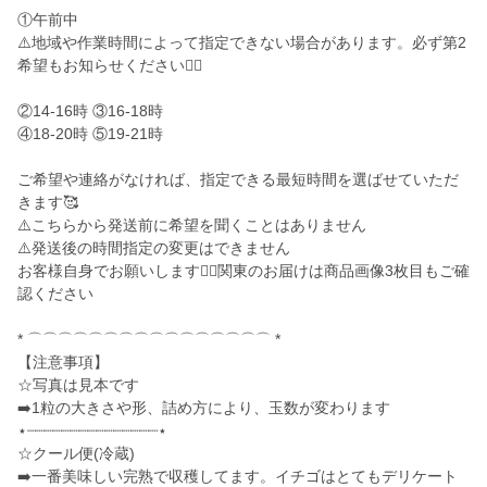
①午前中
⚠️地域や作業時間によって指定できない場合があります。必ず第2
希望もお知らせください🙇‍♂️
②14-16時 ③16-18時
④18-20時 ⑤19-21時
ご希望や連絡がなければ、指定できる最短時間を選ばせていただ
きます🥰
⚠️こちらから発送前に希望を聞くことはありません
⚠️発送後の時間指定の変更はできません
お客様自身でお願いします🙇‍♂️関東のお届けは商品画像3枚目もご確
認ください
* ⌒⌒⌒⌒⌒⌒⌒⌒⌒⌒⌒⌒⌒⌒⌒⌒ *
【注意事項】
☆写真は見本です
➡️1粒の大きさや形、詰め方により、玉数が変わります
⋆┈┈┈┈┈┈┈┈┈┈┈┈┈┈┈⋆
☆クール便(冷蔵)
➡️一番美味しい完熟で収穫してます。イチゴはとてもデリケート