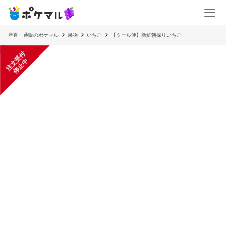
産直・通販のポケマル
果物
いちご
【クール便】新鮮朝採りいちご
注
文
受
付
停
止
中