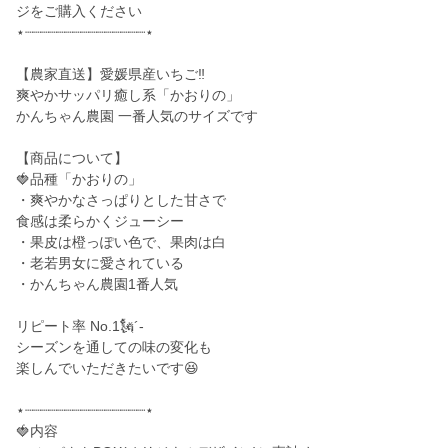
ジをご購入ください
⋆┈┈┈┈┈┈┈┈┈┈┈┈┈┈┈⋆
【農家直送】愛媛県産いちご‼️
爽やかサッパリ癒し系「かおりの」
かんちゃん農園 一番人気のサイズです
【商品について】
🍓品種「かおりの」
・爽やかなさっぱりとした甘さで
食感は柔らかくジューシー
・果皮は橙っぽい色で、果肉は白
・老若男女に愛されている
・かんちゃん農園1番人気
リピート率 No.1🗽´-
シーズンを通しての味の変化も
楽しんでいただきたいです😆
⋆┈┈┈┈┈┈┈┈┈┈┈┈┈┈┈⋆
🍓内容