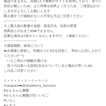
確認できません。夫婦2人で複数のサイトを管理しており、全てに
対応が難しいため、また作業を効率よく行うため、ご迷惑おかけ
しますがよろしくお願いします
購入後すぐの連絡がないと不安な方はご注意ください
⋆┈┈┈┈┈┈┈┈┈┈┈┈┈┈┈⋆
※ご購入後の数量や金額・発送方法、住所の変更
他商品とのおまとめ➡️できません
必要な場合は1度キャンセルしますので、ご連絡ください
⋆┈┈┈┈┈┈┈┈┈┈┈┈┈┈┈⋆
※賞味期限・保存について
➡️冷蔵庫に保管し、到着から2.3日を目安に、早めにお召し上がり
ください(^-^)
・いちご同士の接触を避ける
・洗うのは食べる直前(水分がついていると傷みが早いため)
この点ご注意ください
✩ ⋆ ✩ ⋆ ✩ ⋆ ✩ ⋆ ✩ ⋆ ✩ ⋆ ✩
Instagram➡️@strawberry_kanchan
#かんちゃん農園
#かんちゃん農園の甘いいちご
#いちご
#イチゴ