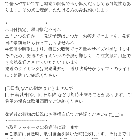
で傷みやすいですし輸送の関係で玉が転んだりしてる可能性もあ
ります。その点ご理解いただける方のみお願いします
⋆┈┈┈┈┈┈┈┈┈┈┈┈┈┈┈⋆
⚠️日付指定、曜日指定不可⚠️
⚠️「いつ発送か」「発送予定はいつか」お答えできません。発送
日の事前連絡も行っておりません⚠️
➡️気温や時期により、毎日の収穫できる量やサイズが異なります
そのため、発送のタイミングの予測が難しく、ご注文順に用意で
き次第発送とさせていただいています
発送のタイミングは発送通知か、送り状番号からヤマトのサイト
にて追跡でご確認ください
[〇日着]などの指定はできませんが
[〇日着以外]や、[〇日以降]などは対応出来ることがあります。ご
希望の場合は取引画面でご連絡ください
発送後の荷物の状況はお客様自信でご確認くださいm(*_ _)m
⋆┈┈┈┈┈┈┈┈┈┈┈┈┈┈┈⋆
※取引メッセージは発送時に致します
➡️ご挨拶は発送時、取引画面を開いた時に致します。それまでは