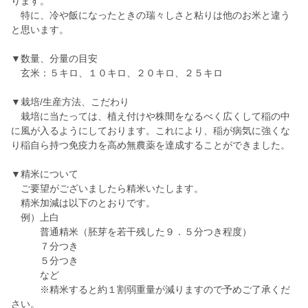
ります。
特に、冷や飯になったときの瑞々しさと粘りは他のお米と違う
と思います。
▼数量、分量の目安
玄米：５キロ、１０キロ、２０キロ、２５キロ
▼栽培/生産方法、こだわり
栽培に当たっては、植え付けや株間をなるべく広くして稲の中
に風が入るようにしております。これにより、稲が病気に強くな
り稲自ら持つ免疫力を高め無農薬を達成することができました。
▼精米について
ご要望がございましたら精米いたします。
精米加減は以下のとおりです。
例）上白
普通精米（胚芽を若干残した９．５分つき程度）
７分つき
５分つき
など
※精米すると約１割弱重量が減りますので予めご了承くだ
さい。