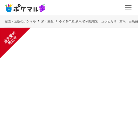
産直・通販のポケマル
米・穀類
令和５年産 新米 特別栽培米 コシヒカリ 精米 白鳥
注
文
受
付
停
止
中