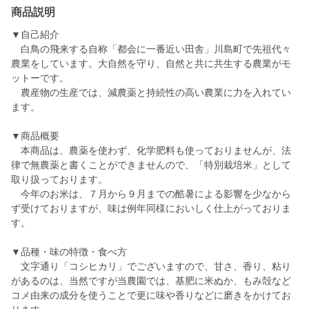
商品説明
▼自己紹介
白鳥の飛来する自称「都会に一番近い田舎」川島町で先祖代々
農業をしています。大自然を守り、自然と共に共生する農業がモ
ットーです。
農産物の生産では、減農薬と持続性の高い農業に力を入れてい
ます。
▼商品概要
本商品は、農薬を使わず、化学肥料も使っておりませんが、法
律で無農薬と書くことができませんので、「特別栽培米」として
取り扱っております。
今年のお米は、７月から９月までの酷暑による影響を少なから
ず受けておりますが、味は例年同様においしく仕上がっておりま
す。
▼品種・味の特徴・食べ方
文字通り「コシヒカリ」でございますので、甘さ、香り、粘り
があるのは、当然ですが当農園では、基肥に米ぬか、もみ殻など
コメ由来の成分を使うことで更に味や香りなどに磨きをかけてお