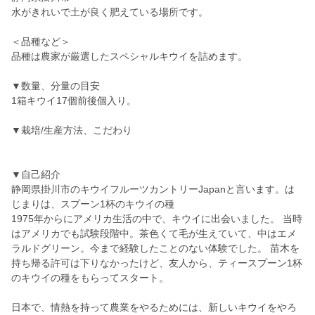
水がきれいで土が良く肥えている場所です。
＜品種など＞
品種は農家が厳選したスペシャルキウイを詰めます。
▼数量、分量の目安
1箱キウイ17個前後個入り。
▼栽培/生産方法、こだわり
▼自己紹介
静岡県掛川市のキウイフルーツカントリーJapanと言います。は
じまりは、スプーン1杯のキウイの種
1975年からにアメリカ生活の中で、キウイに出会いました。 当時
はアメリカでも試験段階中。茶色くて毛が生えていて、中はエメ
ラルドグリーン。今まで経験したことのない体験でした。 苗木を
持ち帰る許可は下りなかったけど、友人から、ティースプーン1杯
のキウイの種をもらってスタート。
日本で、情熱を持って農業をやるためには、新しいキウイをやろ