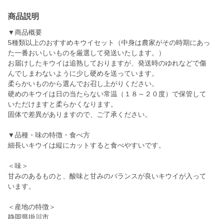
商品説明
▼商品概要
5種類以上のおすすめキウイセット（中身は農家がその時期にあっ
た一番おいしいものを厳選して発送いたします。）
お届けしたキウイは追熟しておりますが、発送時のゆれなどで傷
んでしまわないように少し硬めを送っています。
柔らかいものから選んでお召し上がりください。
硬めのキウイは日の当たらない常温（１８～２０度）で保管して
いただけますと柔らかくなります。
固体で差異がありますので、ご了承ください。
▼品種・味の特徴・食べ方
細長いキウイは縦にカットすると食べやすいです。
＜味＞
甘みのあるものと、酸味と甘みのバランスが良いキウイが入って
います。
＜産地の特徴＞
静岡県掛川市