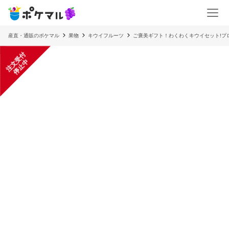
産直・通販のポケマル
果物
キウイフルーツ
ご褒美ギフト！わくわくキウイセット!プロ
注
文
受
付
停
止
中