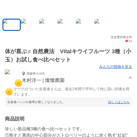
注文受付停止中
18
体が喜ぶ♬自然農法 Vitalキウイフルーツ 3種（小
玉）お試し食べ比べセット
みんなの投稿を見る
愛媛県今治市
木村洋一 | 燦燦農園
マークのついた生産者さんは、過去1年間で平均して特に高い評価を得
ています。
生産者バッジの基準が新しくなりました。
詳しくはこちら
商品説明
珍しい新品種3種の食べ比べセットです。
①熟すと果肉の中心部分がストロベリーのように赤く熟す“紅妃”