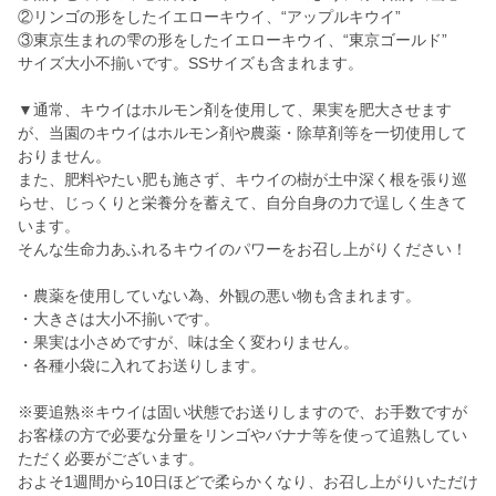
②リンゴの形をしたイエローキウイ、“アップルキウイ”
③東京生まれの雫の形をしたイエローキウイ、“東京ゴールド”
サイズ大小不揃いです。SSサイズも含まれます。
▼通常、キウイはホルモン剤を使用して、果実を肥大させます
が、当園のキウイはホルモン剤や農薬・除草剤等を一切使用して
おりません。
また、肥料やたい肥も施さず、キウイの樹が土中深く根を張り巡
らせ、じっくりと栄養分を蓄えて、自分自身の力で逞しく生きて
います。
そんな生命力あふれるキウイのパワーをお召し上がりください！
・農薬を使用していない為、外観の悪い物も含まれます。
・大きさは大小不揃いです。
・果実は小さめですが、味は全く変わりません。
・各種小袋に入れてお送りします。
※要追熟※キウイは固い状態でお送りしますので、お手数ですが
お客様の方で必要な分量をリンゴやバナナ等を使って追熟してい
ただく必要がございます。
およそ1週間から10日ほどで柔らかくなり、お召し上がりいただけ