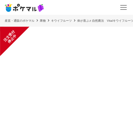
産直・通販のポケマル
果物
キウイフルーツ
体が喜ぶ♬自然農法 Vitalキウイフルー
注
文
受
付
停
止
中