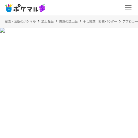
産直・通販のポケマル
加工食品
野菜の加工品
干し野菜・野菜パウダー
アフロコー