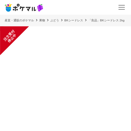
産直・通販のポケマル
果物
ぶどう
BKシードレス
「良品」BKシードレス 2kg
注
文
受
付
停
止
中