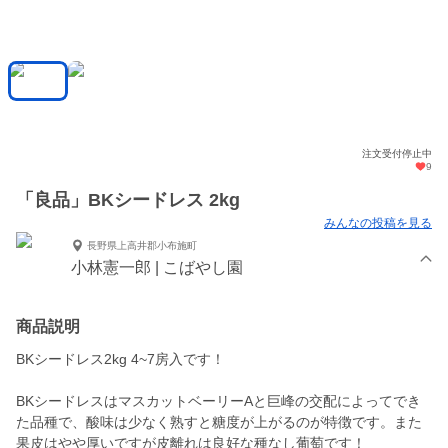
注文受付停止中
9
「良品」BKシードレス 2kg
みんなの投稿を見る
長野県上高井郡小布施町
小林憲一郎 | こばやし園
商品説明
BKシードレス2kg 4~7房入です！
BKシードレスはマスカットベーリーAと巨峰の交配によってでき
た品種で、酸味は少なく熟すと糖度が上がるのが特徴です。また
果皮はやや厚いですが皮離れは良好な種なし葡萄です！