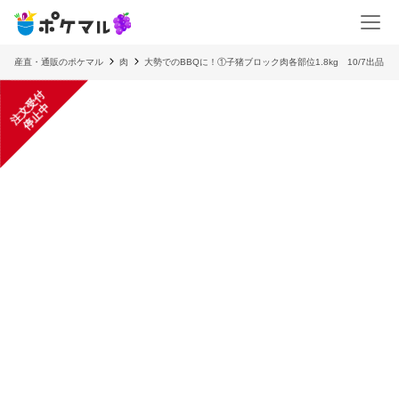
産直・通販のポケマル
肉
大勢でのBBQに！①子猪ブロック肉各部位1.8kg 10/7出品
注
文
受
付
停
止
中