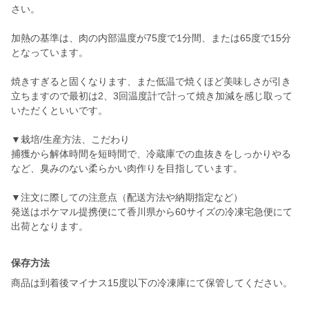
さい。
加熱の基準は、肉の内部温度が75度で1分間、または65度で15分
となっています。
焼きすぎると固くなります、また低温で焼くほど美味しさが引き
立ちますので最初は2、3回温度計で計って焼き加減を感じ取って
いただくといいです。
▼栽培/生産方法、こだわり
捕獲から解体時間を短時間で、冷蔵庫での血抜きをしっかりやる
など、臭みのない柔らかい肉作りを目指しています。
▼注文に際しての注意点（配送方法や納期指定など）
発送はポケマル提携便にて香川県から60サイズの冷凍宅急便にて
出荷となります。
保存方法
商品は到着後マイナス15度以下の冷凍庫にて保管してください。