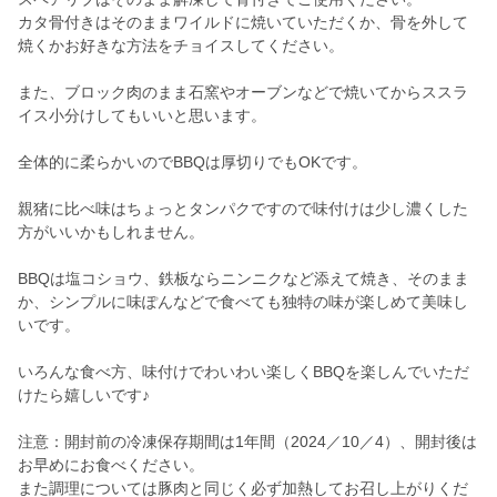
カタ骨付きはそのままワイルドに焼いていただくか、骨を外して
焼くかお好きな方法をチョイスしてください。
また、ブロック肉のまま石窯やオーブンなどで焼いてからススラ
イス小分けしてもいいと思います。
全体的に柔らかいのでBBQは厚切りでもOKです。
親猪に比べ味はちょっとタンパクですので味付けは少し濃くした
方がいいかもしれません。
BBQは塩コショウ、鉄板ならニンニクなど添えて焼き、そのまま
か、シンプルに味ぽんなどで食べても独特の味が楽しめて美味し
いです。
いろんな食べ方、味付けでわいわい楽しくBBQを楽しんでいただ
けたら嬉しいです♪
注意：開封前の冷凍保存期間は1年間（2024／10／4）、開封後は
お早めにお食べください。
また調理については豚肉と同じく必ず加熱してお召し上がりくだ