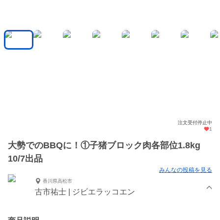
注文受付停止中
1
大勢でのBBQに！①子猪ブロック肉各部位1.8kg
10/7出品
みんなの投稿を見る
香川県高松市
古市祐士 | ジビエラッコエン