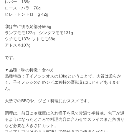
レバー 139g
ロース・バラ 76g
ヒレ・トントロ g 42g
③は主に後ろ足部分565g
ランプモモ122g シンタマモモ131g
ウチモモ137g ソトモモ68g
アトスネ107g
です。
▼品種・味の特徴・食べ方
品種特徴：子イノシシオスの10kgということで、肉質は柔らか
く、子イノシシのためジビエ独特の野獣臭はほとんどありませ
ん。
大勢でのBBQや、ジビエ料理におススメです。
調理は、前日に冷蔵庫に入れ様子を見て常温で半解凍、包丁が通
るようになったところで料理内容に合わせてスライスまた角切り
など必要な大きさにカット。
スペアリブはそのまま解凍して骨付きでご使用ください。