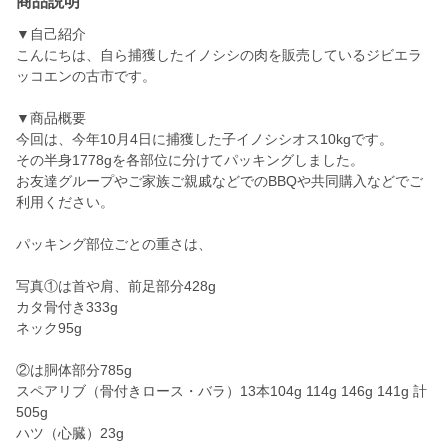
商品説明
▼自己紹介
こんにちは、自ら捕獲したイノシシの肉を販売しているジビエラ
ッコエンの古市です。
▼商品概要
今回は、今年10月4日に捕獲した子イノシシオス10kgです。
その半身1778gを各部位に分けてパッキングしました。
お友達グループやご家族ご親戚などでのBBQや共同購入などでご
利用ください。
パッキング部位ごとの重さは、
写真①は首や肩、前足部分428g
カタ骨付き333g
ネック95g
②は胴体部分785g
スペアリブ（骨付きロース・バラ）13本104g 114g 146g 141g 計
505g
ハツ（心臓）23g