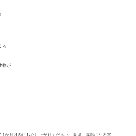
！」
くる
生物が
く1か月以内にお召し上がりください。夏場、高温になる室