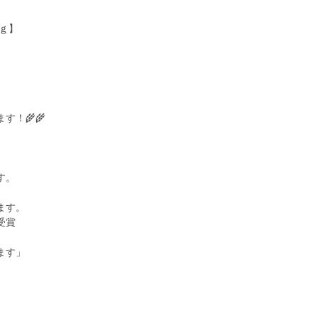
ｋｇ】
】
！🌾🌾
す。
ます。
受賞
ます」