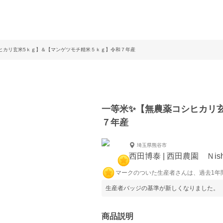
ヒカリ玄米5ｋｇ】＆【マンゲツモチ精米５ｋｇ】令和７年産
一等米✨【無農薬コシヒカリ
７年産
埼玉県熊谷市
西田博泰 | 西田農園 Ｎishi
マークのついた生産者さんは、過去1年
生産者バッジの基準が新しくなりました。
商品説明