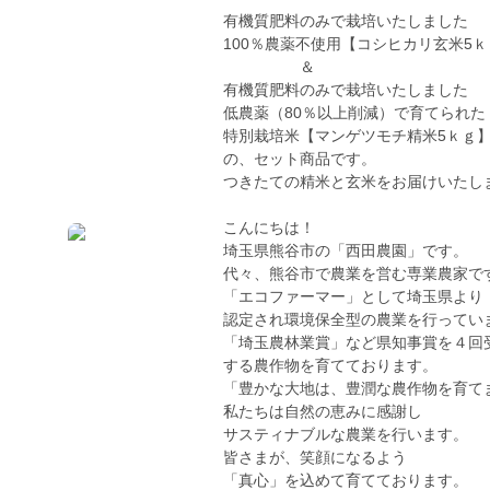
有機質肥料のみで栽培いたしました
100％農薬不使用【コシヒカリ玄米5
＆
有機質肥料のみで栽培いたしました
低農薬（80％以上削減）で育てられた
特別栽培米【マンゲツモチ精米5ｋｇ
の、セット商品です。
つきたての精米と玄米をお届けいたします
こんにちは！
埼玉県熊谷市の「西田農園」です。
代々、熊谷市で農業を営む専業農家で
「エコファーマー」として埼玉県より
認定され環境保全型の農業を行ってい
「埼玉農林業賞」など県知事賞を４回
する農作物を育てております。
「豊かな大地は、豊潤な農作物を育て
私たちは自然の恵みに感謝し
サスティナブルな農業を行います。
皆さまが、笑顔になるよう
「真心」を込めて育てております。