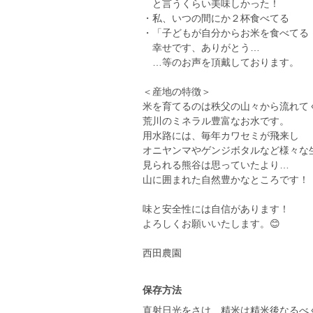
と言うくらい美味しかった！
・私、いつの間にか２杯食べてる
・「子どもが自分からお米を食べてる
幸せです、ありがとう…
…等のお声を頂戴しております。
＜産地の特徴＞
米を育てるのは秩父の山々から流れて
荒川のミネラル豊富なお水です。
用水路には、毎年カワセミが飛来し
オニヤンマやゲンジボタルなど様々な
見られる熊谷は思っていたより…
山に囲まれた自然豊かなところです！
味と安全性には自信があります！
よろしくお願いいたします。😊
西田農園
保存方法
直射日光をさけ、精米は精米後なるべ