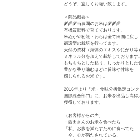
どうぞ、宜しくお願い致します。
＜商品概要＞
🌾🌾🌾当農園のお米は🌾🌾🌾
有機質肥料で育てております。
米ぬかや籾殻・わらは全て田圃に戻し
循環型の栽培を行ってます。
天然の資材（海藻のエキスやにがり等
ミネラル分を加えて栽培しております
もちもちとした粘り、しっかりとした
豊かな香り噛むほどに旨味や甘味を
感じられるお米です。
2016年より「米・食味分析鑑定コン
国際総合部門」に、お米を出品し高得
獲得しております。
（お客様からの声）
・西田さんのお米を食べたら
「私、お腹を満たすために食べてた…
今、心が満たされている」