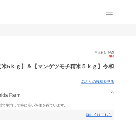
本日あと 10点
4
玄米5ｋｇ】＆【マンゲツモチ精米５ｋｇ】令和
みんなの投稿を見る
da Farm
間で平均して特に高い評価を得ています。
詳しくはこちら