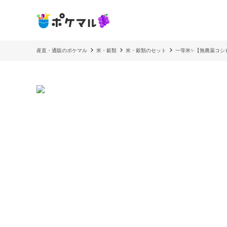
産直・通販のポケマル
米・穀類
米・穀類のセット
一等米✨【無農薬コシ