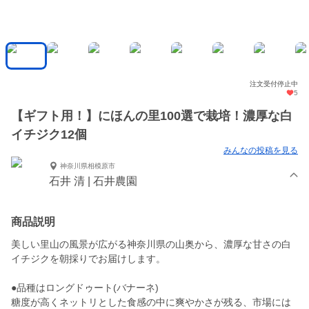
注文受付停止中
5
【ギフト用！】にほんの里100選で栽培！濃厚な白
イチジク12個
みんなの投稿を見る
神奈川県相模原市
石井 清 | 石井農園
商品説明
美しい里山の風景が広がる神奈川県の山奥から、濃厚な甘さの白
イチジクを朝採りでお届けします。
●品種はロングドゥート(バナーネ)
糖度が高くネットリとした食感の中に爽やかさが残る、市場には