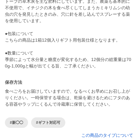
トーブの草木灰を主な肥料にしています。また、農薬も基本的に
不使用で、イチジクの木を食べ尽くしてしまうカミキリムシの幼
虫の穴を発見したときのみ、穴に針を差し込んでスプレーする薬
を使用しています。
●包装について
こちらの商品は1箱12個入りギフト用包装仕様となります。
●数量について
季節によって水分量と糖度が変化するため、12個分の総重量は70
0g-1,000gと幅が出てくる旨、ご了承ください。
保存方法
食べごろをお届けしていますので、なるべくお早めにお召し上が
りください。一時保管する場合は、乾燥を避けるためにフタのあ
る容器やラップにくるんで冷蔵庫に保管してください。
#新◯◯
#ギフト対応可
この商品のタイプについて