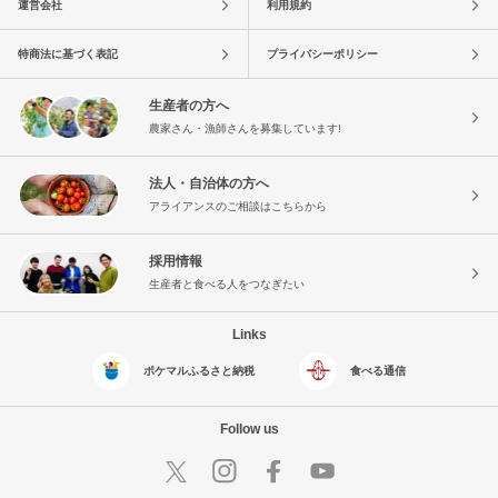
運営会社
利用規約
特商法に基づく表記
プライバシーポリシー
生産者の方へ
農家さん・漁師さんを募集しています!
法人・自治体の方へ
アライアンスのご相談はこちらから
採用情報
生産者と食べる人をつなぎたい
Links
ポケマルふるさと納税
食べる通信
Follow us