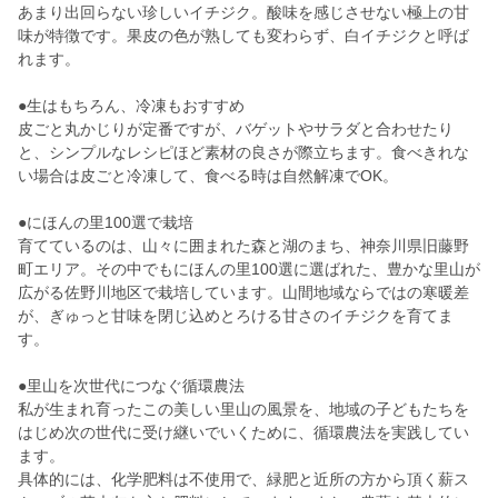
あまり出回らない珍しいイチジク。酸味を感じさせない極上の甘
味が特徴です。果皮の色が熟しても変わらず、白イチジクと呼ば
れます。
●生はもちろん、冷凍もおすすめ
皮ごと丸かじりが定番ですが、バゲットやサラダと合わせたり
と、シンプルなレシピほど素材の良さが際立ちます。食べきれな
い場合は皮ごと冷凍して、食べる時は自然解凍でOK。
●にほんの里100選で栽培
育てているのは、山々に囲まれた森と湖のまち、神奈川県旧藤野
町エリア。その中でもにほんの里100選に選ばれた、豊かな里山が
広がる佐野川地区で栽培しています。山間地域ならではの寒暖差
が、ぎゅっと甘味を閉じ込めとろける甘さのイチジクを育てま
す。
●里山を次世代につなぐ循環農法
私が生まれ育ったこの美しい里山の風景を、地域の子どもたちを
はじめ次の世代に受け継いでいくために、循環農法を実践してい
ます。
具体的には、化学肥料は不使用で、緑肥と近所の方から頂く薪ス