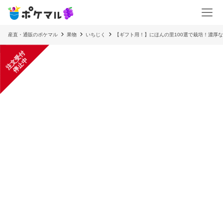
産直・通販のポケマル
果物
いちじく
【ギフト用！】にほんの里100選で栽培！濃厚な
注
文
受
付
停
止
中