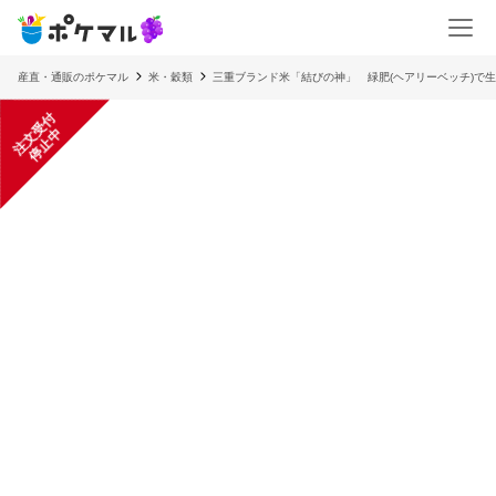
産直・通販のポケマル
米・穀類
三重ブランド米「結びの神」 緑肥(ヘアリーベッチ)で
注
文
受
付
停
止
中