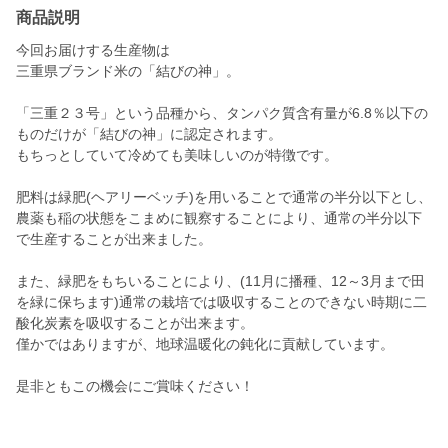
商品説明
今回お届けする生産物は
三重県ブランド米の「結びの神」。
「三重２３号」という品種から、タンパク質含有量が6.8％以下の
ものだけが「結びの神」に認定されます。
もちっとしていて冷めても美味しいのが特徴です。
肥料は緑肥(ヘアリーベッチ)を用いることで通常の半分以下とし、
農薬も稲の状態をこまめに観察することにより、通常の半分以下
で生産することが出来ました。
また、緑肥をもちいることにより、(11月に播種、12～3月まで田
を緑に保ちます)通常の栽培では吸収することのできない時期に二
酸化炭素を吸収することが出来ます。
僅かではありますが、地球温暖化の鈍化に貢献しています。
是非ともこの機会にご賞味ください！