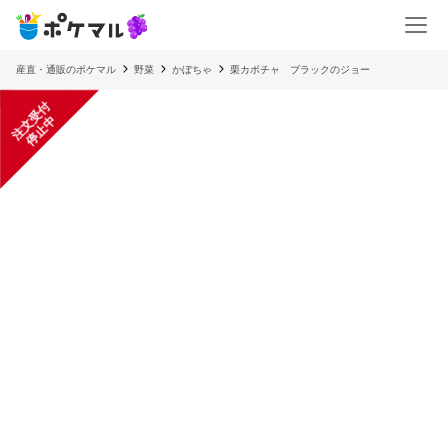
産直・通販のポケマル
野菜
かぼちゃ
栗カボチャ ブラックのジョー
注
文
受
付
停
止
中