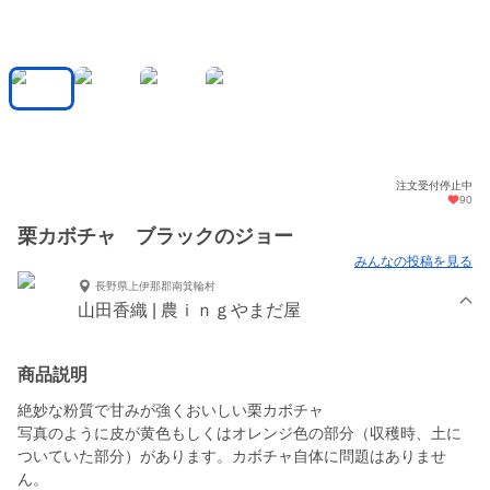
注文受付停止中
90
栗カボチャ ブラックのジョー
みんなの投稿を見る
長野県上伊那郡南箕輪村
山田香織 | 農ｉｎｇやまだ屋
商品説明
絶妙な粉質で甘みが強くおいしい栗カボチャ
写真のように皮が黄色もしくはオレンジ色の部分（収穫時、土に
ついていた部分）があります。カボチャ自体に問題はありませ
ん。