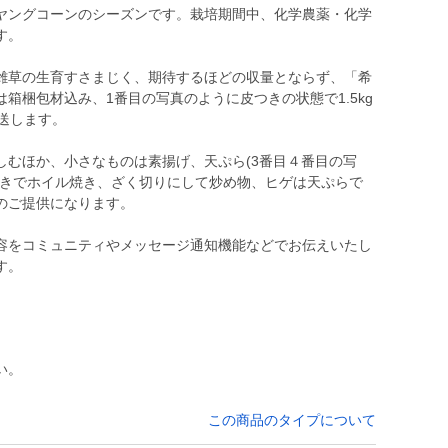
ヤングコーンのシーズンです。栽培期間中、化学農薬・化学
す。
雑草の生育すさまじく、期待するほどの収量とならず、「希
箱梱包材込み、1番目の写真のように皮つきの状態で1.5kg
送します。
しむほか、小さなものは素揚げ、天ぷら(3番目４番目の写
付きでホイル焼き、ざく切りにして炒め物、ヒゲは天ぷらで
のご提供になります。
容をコミュニティやメッセージ通知機能などでお伝えいたし
す。
い。
この商品のタイプについて