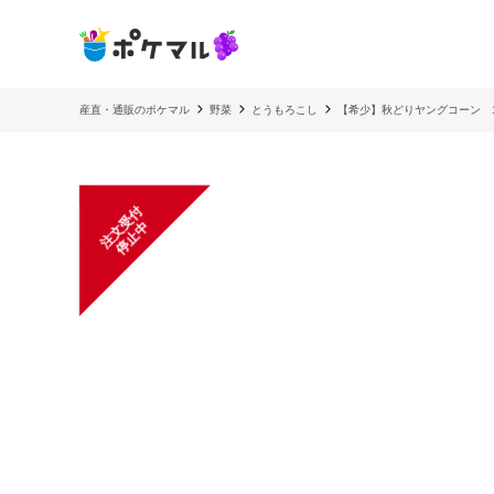
産直・通販のポケマル
野菜
とうもろこし
【希少】秋どりヤングコーン 1
注
文
受
付
停
止
中