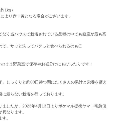
約1kg）
況により赤・黄となる場合がございます。
でなく当ハウスで栽培されている品種の中でも糖度が最も高
ので、サッと洗ってパクっと食べられるのも〇
、そのまま野菜室で保存やお裾分けにもぴったりです！
ず、じっくりと約60日待つ間にたくさんの果汁と栄養を蓄え
薬に頼らない栽培を行っております。
ましたが、2023年4月13日よりポケマル提携ヤマト宅急便
が異なります。
ます。