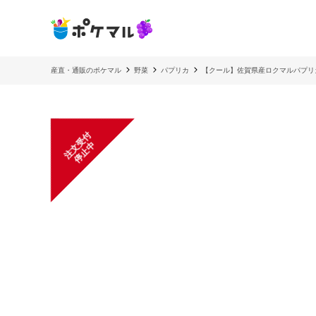
産直・通販のポケマル
野菜
パプリカ
【クール】佐賀県産ロクマルパプリカ
注
文
受
付
停
止
中