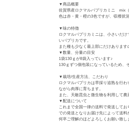
▼商品概要
佐賀県産ロクマルパプリカミニ mix（
色は赤・黄・橙の3色ですが、収穫状
▼味の特徴
ロクマルパプリカミニは、小さいだけ
いパプリカです。
また種も少なく最上部にだけあります
▼数量、分量の目安
1袋130ｇが8袋入っています♪
130ｇずつ個包装になっているため
▼栽培/生産方法、こだわり
ロクマルパプリカは早採り追熟を行わ
ながら肉厚に育ちます。
また、天敵昆虫と微生物を利用して農
▼配送について
これまで全国一律の送料で発送しており
での発送となりお届け先によって送料
何卒ご理解のほどよろしくお願い致し