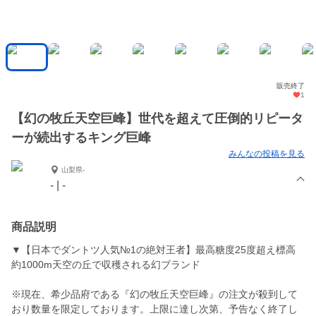
販売終了
1
【幻の牧丘天空巨峰】世代を超えて圧倒的リピータ
ーが続出するキング巨峰
みんなの投稿を見る
山梨県-
- | -
商品説明
▼【日本でダントツ人気№1の絶対王者】最高糖度25度超え標高
約1000m天空の丘で収穫される幻ブランド
※現在、希少品府である『幻の牧丘天空巨峰』の注文が殺到して
おり数量を限定しております。上限に達し次第、予告なく終了し