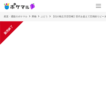
産直・通販のポケマル
果物
ぶどう
【幻の牧丘天空巨峰】世代を超えて圧倒的リピー
販売終了