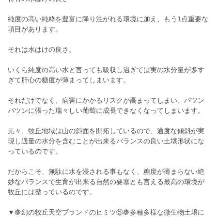
純度の高い純粋を豊富に降り注がれる環境に加え、もう1点重要な
項目があります。
それは水はけの良さ。
いくら純度の高い水と言っても吸収し過ぎては実の水分量が多す
ぎて肝心の糖度が薄まってしまいます。
それだけでなく、病害にかかるリスクが高まってしまい、パツン
パツンに張った瑞々しい葡萄に成長できなくなってしまいます。
元々、牧丘地域は山の斜面を開拓しているので、適度な傾斜が実
現し適量の水分を含むことが出来るバランスの良い土壌形状にな
っているのです。
だからこそ、無駄に水を浸される事もなく、糖度が薄まらない絶
妙なバランスで生育が出来る自然の要塞とも言える最高の環境が
牧丘には整っているのです。
▼🍇幻の牧丘天空ブランドのヒミツ⑤🍇多種多様な微生物土壌に