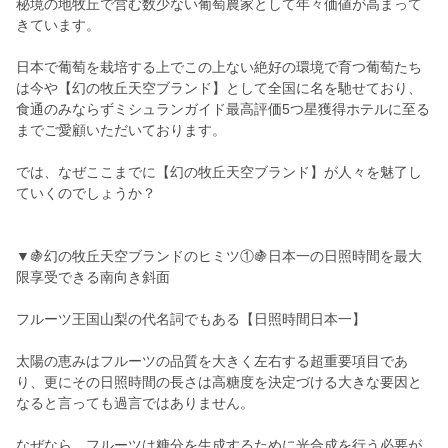
秘境の地牧丘で営む数少ない葡萄農家として年々価値が高まって
きています。
日本で葡萄を栽培する上でこの上ない絶好の環境で育つ葡萄たち
は今や【幻の牧丘天空ブランド】として全国に名を馳せており、
食通のみならずミシュランガイド最高評価5つ星獲得ホテルに至る
までご愛顧いただいております。
では、なぜここまでに【幻の牧丘天空ブランド】が人々を魅了し
ていくのでしょうか？
▼🍇幻の牧丘天空ブランドのヒミツ①🍇日本一の日照時間を最大
限享受できる南向き斜面
フルーツ王国山梨の代名詞でもある【日照時間日本一】
太陽の恵みはフルーツの品質を大きく左右する超重要項目であ
り、更にその日照時間の長さは高糖度を決定づける大きな要因と
なると言っても過言ではありません。
なぜなら、フルーツは糖分を生成するために光合成を行う必要が