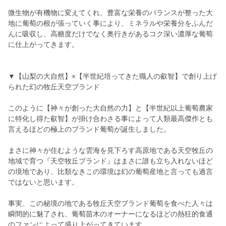
微生物が有機物に変えてくれ、豊富な栄養のバランスが整った大
地に葡萄の根が張っていく事により、ミネラルや栄養分をふんだ
んに吸収し、高糖度だけでなく奥行きがあるコク深い濃厚な葡萄
に仕上がってきます。
▼【山梨の大自然】×【半世紀培ってきた職人の叡智】で創り上げ
られた幻の牧丘天空ブランド
このように【神々が創った大自然の力】と【半世紀以上葡萄農家
に特化し得た叡智】が掛け合わさる事によって人類最高傑作とも
言えるほどの極上のブランド葡萄が誕生しました。
まさに神々が住むような雲海を見下ろす高原地である天空牧丘の
地域で育つ『天空牧丘ブランド』はまさに誰も立ち入れないほど
の境地であり、比類なきこの環境は幻の葡萄産地と言っても過言
ではないと思います。
事実、この秘境の地である牧丘天空ブランド葡萄を食べた人々は
瞬間的に魅了され、葡萄苗木のオーナーになるほどの熱狂的食通
のファンによって盛り上がってきています。