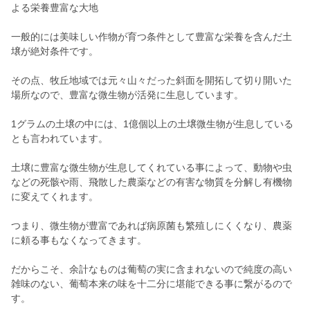
よる栄養豊富な大地
一般的には美味しい作物が育つ条件として豊富な栄養を含んだ土
壌が絶対条件です。
その点、牧丘地域では元々山々だった斜面を開拓して切り開いた
場所なので、豊富な微生物が活発に生息しています。
1グラムの土壌の中には、1億個以上の土壌微生物が生息している
とも言われています。
土壌に豊富な微生物が生息してくれている事によって、動物や虫
などの死骸や雨、飛散した農薬などの有害な物質を分解し有機物
に変えてくれます。
つまり、微生物が豊富であれば病原菌も繁殖しにくくなり、農薬
に頼る事もなくなってきます。
だからこそ、余計なものは葡萄の実に含まれないので純度の高い
雑味のない、葡萄本来の味を十二分に堪能できる事に繋がるので
す。