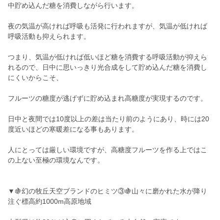
中貯め込んだ糖を消費しながら行います。
夜の気温が高ければ呼吸も活発に行われますが、気温が低ければ
呼吸活動も抑えられます。
つまり、気温が低ければ低いほど糖を消費する呼吸活動が抑えら
れるので、日中に思いっきり光合成をして貯め込んだ糖を消費し
にくいからこそ、
フルーツの糖度が逃げずに貯め込まれ高糖度が実現するのです。
日中と夜間では10度以上の差は当たり前のようにあり、時には20
度近いほどの寒暖差になる事もあります。
人にとっては厳しい環境ですが、高糖度フルーツを作る上ではこ
の上ない至極の環境なんです。
▼🍇幻の牧丘天空ブランドのヒミツ③🍇山々に磨かれた水が降り
注ぐ標高約1000m高原地域