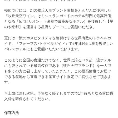
極めつけには、幻の牧丘天空ブランド葡萄をふんだんに使用した
『牧丘天空ワイン』はミシュランガイドのホテル部門で最高評価
となる「5パビリオン」（豪華で最高級なホテル）を獲得した【星
のや京都】を運営する星野リゾートにご愛顧いただき、
更には一流のホスピタリティを格付けする世界有数のトラベルガ
イド、「フォーブス･トラベルガイド」で8年連続5つ星を獲得した
パレスホテルにもご愛顧いただいております。
このように全国の食通だけでなく、世界に誇るべき超一流ホテル
にも愛されている最高傑作である【牧丘天空ブランド】を一人で
も多くの方に召し上がっていただきたく、この最高鮮度でお届け
できる産地から直送できる産直サイト限定でご提供させて頂きま
す。
※上限に達し次第、予告なく終了しますので1年待ちとなる前に購
入枠を確保されてください。
保存方法