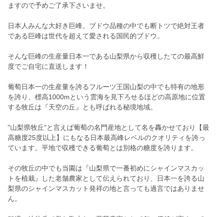
ますので予めご了承下さいませ。
日本人みんな大好き巨峰。ブドウ品種の中でも断トツで絶対王者
である巨峰は世代を超えて愛される国民的ブドウ。
そんな巨峰の生産量日本一である山梨県から収穫したての最高鮮
度でご自宅に直送します！
葡萄日本一の生産量を誇るフルーツ王国山梨の中でも特有の地形
を誇り、標高1000mという雲海を見下ろせるほどの高原地に位置
する牧丘は『天空の丘』とも呼ばれる秘境地域。
"山梨県牧丘"と言えば葡萄の名門産地として名を轟かせており【最
高糖度25度以上】にもなる日本最高峰レベルのクオリティを誇っ
ています。平地で収穫できる葡萄とは別格の糖度を誇ります。
その牧丘の中でも当園は『山梨県で一番初めにシャインマスカッ
トを植栽』した老舗農家として伝えられており、日本一を誇る山
梨県のシャインマスカット発祥の地と言っても過言ではありませ
ん。