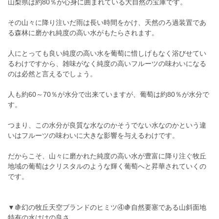
山梨県は約80％が心身に囲まれている大自然の宝庫です。
その山々に降り注いだ雨は長い時間をかけ、天然のろ過装置であ
る森林に磨かれ純度の高い水がもたらされます。
人にとっても良い純度の高い水を葡萄に惜しげもなく浴びせてい
るわけですから、雑味がなく純度の高いフルーツの味わいになる
のは必然と言えるでしょう。
人も約60～70％が水分で出来ていますが、葡萄は約80％が水分で
す。
つまり、この水分が良質な水なのかそうでない水なのかという違
いはフルーツの味わいに大きな影響を与えるわけです。
だからこそ、山々に磨かれた純度の高い水が豊富に降り注ぐ牧丘
地域の葡萄はクリスタルのような輝く葡萄へと昇華されていくの
です。
▼🍇幻の牧丘天空ブランドのヒミツ④🍇自然要塞である山斜面地
特有の水はけの良さ