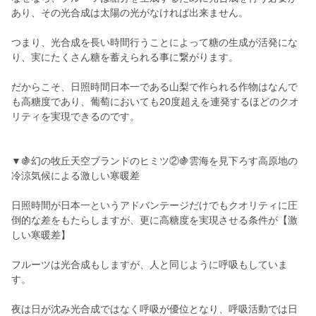
あり、その光合成は太陽の光がなければ出来ません。
つまり、光合成を長い時間行うことによって糖の生成が活発にな
り、実にたくさん糖を蓄えられる事に繋がります。
だからこそ、日照時間日本一である山梨で作られる作物はなんで
も高糖度であり、葡萄においても20度超えを連発するほどのクオ
リティを実現できるのです。
▼🍇幻の牧丘天空ブランドのヒミツ②🍇雲海を見下ろす高原地の
冷涼気候による激しい寒暖差
日照時間が日本一というアドバンテージだけでもクオリティに圧
倒的な差をもたらしますが、更に高糖度を実現させる条件が【激
しい寒暖差】
フルーツは光合成もしますが、人と同じように呼吸もしていま
す。
夜は日が沈み光合成ではなく呼吸が優位となり、呼吸活動では日