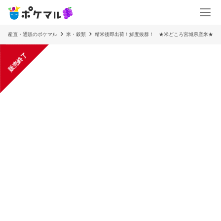
産直・通販のポケマル
米・穀類
精米後即出荷！鮮度抜群！ ★米どころ宮城県産米★
販売終了