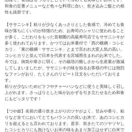
和食の定番メニューなど色々な料理に合い、炊き込みご飯との相
性も抜群です。
【ササニシキ】粘りが少なくあっさりとした食感で、冷めても食
味が落ちにくいのが特徴のため、お寿司のシャリに使われること
が多く、こだわりをもった首都圏の高級寿司店でもササニシキが
多く使われております。かつてはお米番付で「西の横綱・コシヒ
カリ」「東の横綱・ササニシキ」とまで言われ大変人気の高い、
コシヒカリと並んで日本を代表する宮城県生まれのお米でした。
今では、病気や寒さに弱く、その栽培の難しさから生産量が激減
してしまいましたが、ササニシキの味を知るお客様の中には熱烈
なファンがおり、たくさんのリピート注文をいただいておりま
す。
粘りが少ないためピラフやチャーハンなどに使うと美味しく召し
上がれます。さっぱりとした味がおかずを引き立たせるため和食
にもピッタリです！
【つや姫】名前の通り炊き上がりのツヤがよく、甘みや香り、粘
りなど全てにおいてとてもバランスの良いお米で、あのコシヒカ
リを超えるとも言われております。是非、炊きたてのツヤツヤし
たコシヒカリにも負けないお米の味をあまり加工はせずに白米で