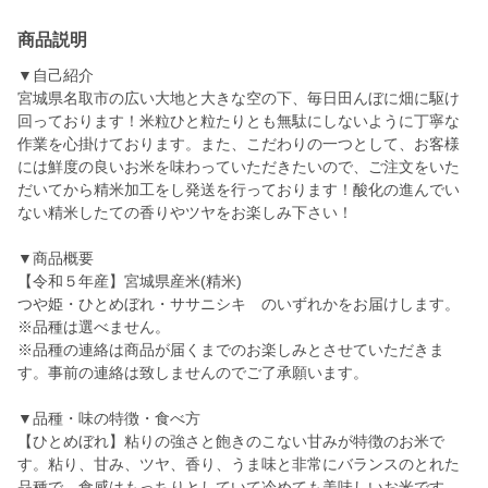
商品説明
▼自己紹介
宮城県名取市の広い大地と大きな空の下、毎日田んぼに畑に駆け
回っております！米粒ひと粒たりとも無駄にしないように丁寧な
作業を心掛けております。また、こだわりの一つとして、お客様
には鮮度の良いお米を味わっていただきたいので、ご注文をいた
だいてから精米加工をし発送を行っております！酸化の進んでい
ない精米したての香りやツヤをお楽しみ下さい！
▼商品概要
【令和５年産】宮城県産米(精米)
つや姫・ひとめぼれ・ササニシキ のいずれかをお届けします。
※品種は選べません。
※品種の連絡は商品が届くまでのお楽しみとさせていただきま
す。事前の連絡は致しませんのでご了承願います。
▼品種・味の特徴・食べ方
【ひとめぼれ】粘りの強さと飽きのこない甘みが特徴のお米で
す。粘り、甘み、ツヤ、香り、うま味と非常にバランスのとれた
品種で、食感はもっちりとしていて冷めても美味しいお米です。