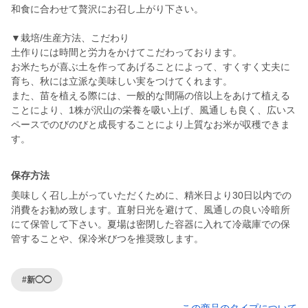
和食に合わせて贅沢にお召し上がり下さい。
▼栽培/生産方法、こだわり
土作りには時間と労力をかけてこだわっております。
お米たちが喜ぶ土を作ってあげることによって、すくすく丈夫に
育ち、秋には立派な美味しい実をつけてくれます。
また、苗を植える際には、一般的な間隔の倍以上をあけて植える
ことにより、1株が沢山の栄養を吸い上げ、風通しも良く、広いス
ペースでのびのびと成長することにより上質なお米が収穫できま
す。
保存方法
美味しく召し上がっていただくために、精米日より30日以内での
消費をお勧め致します。直射日光を避けて、風通しの良い冷暗所
にて保管して下さい。夏場は密閉した容器に入れて冷蔵庫での保
管することや、保冷米びつを推奨致します。
#新◯◯