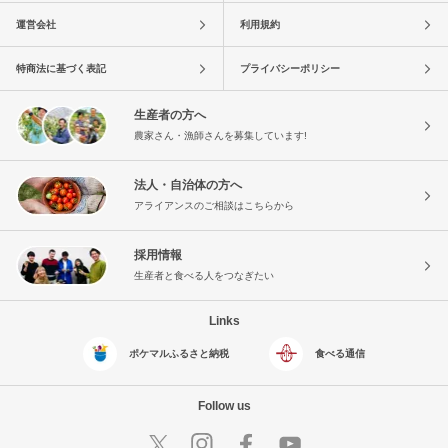
運営会社
利用規約
特商法に基づく表記
プライバシーポリシー
生産者の方へ
農家さん・漁師さんを募集しています!
法人・自治体の方へ
アライアンスのご相談はこちらから
採用情報
生産者と食べる人をつなぎたい
Links
ポケマルふるさと納税
食べる通信
Follow us