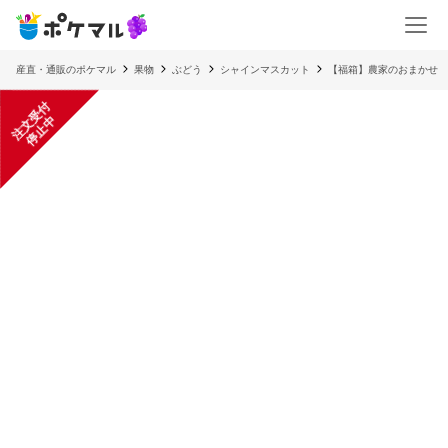
産直・通販のポケマル
果物
ぶどう
シャインマスカット
【福箱】農家のおまかせ 
注
文
受
付
停
止
中