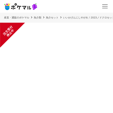
産直・通販のポケマル
魚介類
魚介セット
いいかげんにしやがれ！2023ノドクロセッ
注
文
受
付
停
止
中