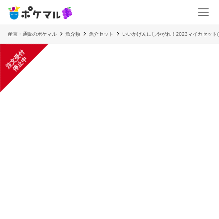
産直・通販のポケマル
魚介類
魚介セット
いいかげんにしやがれ！2023マイカセット
注
文
受
付
停
止
中