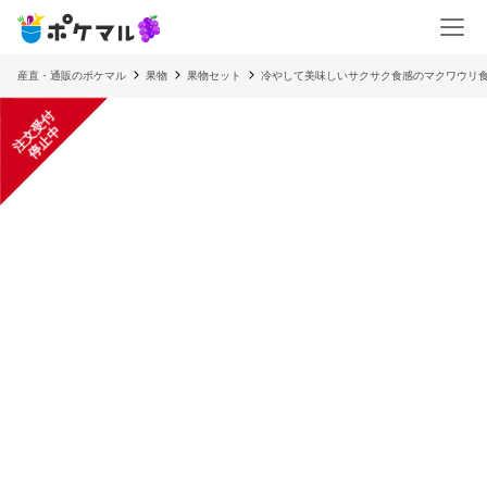
産直・通販のポケマル
果物
果物セット
冷やして美味しいサクサク食感のマクワウリ
注
文
受
付
停
止
中