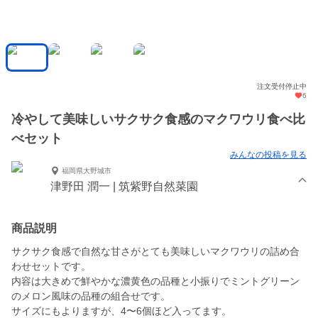
注文受付停止中
6
冷やして美味しいサクサク食感のマクワウリ食べ比
べセット
みんなの投稿を見る
福岡県大野城市
津野田 潤一 | 筑紫野自然菜園
商品説明
サクサク食感で自然な甘さがとても美味しいマクワウリの詰め合
わせセットです。
内容は大きめで鮮やかな濃黄色の品種と小振りでミントグリーン
のメロン風味の品種の組合せです。
サイズにもよりますが、4〜6個ほど入ってます。