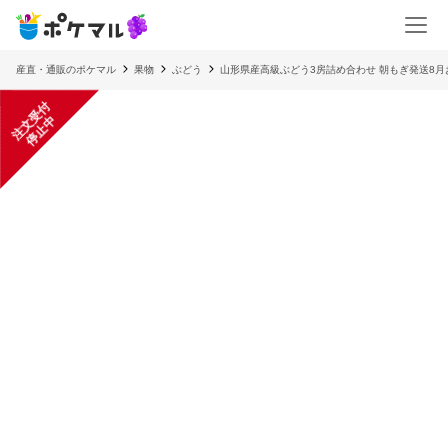
産直・通販のポケマル
果物
ぶどう
山形県産高級ぶどう3房詰め合わせ 朝もぎ発送8月
注
文
受
付
停
止
中