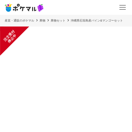
産直・通販のポケマル
果物
果物セット
沖縄県石垣島産パイン&マンゴーセット
注
文
受
付
停
止
中