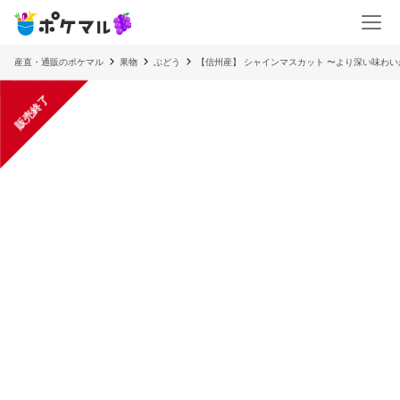
産直・通販のポケマル
果物
ぶどう
【信州産】 シャインマスカット 〜より深い味わ
販売終了