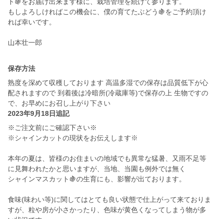
ト🍇をお届け出来ます様に、栽培管理を続けて参ります。
もしよろしければこの機会に、僕の育てたぶどう🍇をご予約頂け
れば幸いです。
保存方法
熟度を深めて収穫しております 高温多湿での保存は品質低下が心
配されますので 到着後は冷暗所(冷蔵庫等)で保存の上 生物ですの
で、お早めにお召し上がり下さい
2023年9月18日追記
※ご注文前にご確認下さい※
※シャインカットの現状をお伝えします※
本年の夏は、皆様のお住まいの地域でも異常な猛暑、又雨不足等
に見舞われたかと思いますが、当地、当園も例外では無く
シャインマスカット🍇の生育にも、影響が出ております。
食味(味わい等)に関してはとても良い状態で仕上がって来ておりま
すが、粒や房が小さかったり、色味が黄色くなってしまう物が多