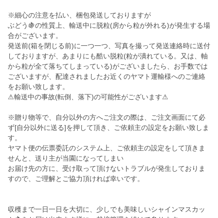
※細心の注意を払い、梱包発送しておりますが
ぶどう🍇の性質上、輸送中に脱粒(房から粒が外れる)が発生する場
合がございます。
発送前(箱を閉じる前)に一つ一つ、写真を撮って発送連絡時に送付
しておりますが、あまりにも酷い脱粒(粒が潰れている。又は、軸
から粒が全て落ちてしまっている)がございましたら、お手数では
ございますが、配達されましたお近くのヤマト運輸様へのご連絡
をお願い致します。
⚠︎輸送中の事故(転倒、落下)の可能性がございます⚠︎
※贈り物等で、自分以外の方へご注文の際は、ご注文画面にて必
ず[自分以外に送る]を押して頂き、ご依頼主の設定をお願い致しま
す。
ヤマト便の伝票委託のシステム上、ご依頼主の設定をして頂きま
せんと、送り主が当園になってしまい
お届け先の方に、受け取って頂けないトラブルが発生しておりま
すので、ご理解とご協力頂ければ幸いです。
収穫まで一日一日を大切に、少しでも美味しいシャインマスカッ