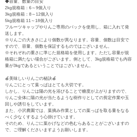
◆容量、数量の目安
2kg規格箱：6～9個入り
3kg規格箱：8～12個入り
5kg規格箱 11～18個入り
フルーツキャップやりんご専用のパックを使用し、箱に入れて発
送します。
※りんごの大きさにより個数が異なります。容量、個数は目安で
すので、容量、個数を保証するものではございません。
※それぞれの重さに準じた規格箱を使用します。ただし容量が規
格箱に満たない場合がございます。例として、3kg規格箱でも内容
量が3kgであるということではございません。
🍎美味しいりんごの秘訣🍎
りんごにとって葉っぱはとても大切です。
しかし、りんごは陽の光を浴びることで糖度が上がりますので、
りんご全体に陽の光が当たるような樹作りとしての剪定作業や玉
回しや誘引をしています。
また、小沢農園では、葉摘み作業としての葉っぱを取る量をなる
べく少なくするよう心掛けています。
そのため、りんごに葉かげなどの色むらあることがございますの
で、ご理解くださいますようお願いします。