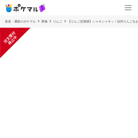
産直・通販のポケマル
果物
りんご
【りんご定期便】シャキシャキッ！信州りんごをお
注
文
受
付
停
止
中