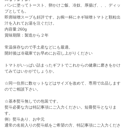
パンに塗ってトースト、卵かけご飯、冷奴、厚揚げ、、、ディッ
プとしても。
即席味噌スープも好評です。お椀一杯にネギ味噌トマトと顆粒出
汁を入れてお湯を注ぐだけ。
内容量:260g
賞味期限：製造から２年
常温保存なので手土産などにも最適。
開封後は冷蔵庫でお早めにお召し上がりください
トマトがいっぱい詰まったギフトでこれからの健康に磨きをかけ
てみてはいかがでしょうか。
☆同一住所に数セットなどはサイズを改めて、専用で出品します
のでご相談下さい。
☆基本熨斗無しでの包装です。
熨斗必要な方は特記事項にご入力ください。短冊熨斗となりま
す。
例）熨斗あり、お中元
通常の名前入りの熨斗紙をご希望の方、特記事項にご入力くださ