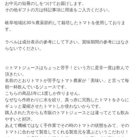
お中元の短冊のしをつけてお届けします。
その他ギフトの方は特記事項に用途をご入力ください。
岐阜地域比30％農薬節約して栽培したトマトを使用しておりま
す。
ラベルは成分表示の参考にして下さい。賞味期間の参考にはなさ
らないでください。
☆トマトジュースはちょっと苦手！という方に是非一度は飲んで
頂きたい。
名前のとおりトマトが苦手なトマト農家が「美味い」と言って毎
朝一杯飲んでいるジュースです。
こちらの商品1年に1度しか作りません。
なぜなら作終わりに水を絞り、真っ赤に完熟したトマトをさらに
ギュッと凝縮させたトマトしか使わないからです。
購入された方からも市販のトマトジュースとは違ってとても飲み
やすいと好評。
あえて機械ではなく手作業でその時のトマトの状態をみて、その
トマトに合わせて製造してくれる製造元を選ぶというこだわり！