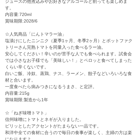
ジュースの他煮込みやお好きなアルコールと割っても楽しめま
す。
内容量:720ml
賞味期限:2028/6
☆人気商品「にんトマラー油」
塩漬けにしたニンニク（夏季1ヶ月、冬季2ヶ月）とポットファク
トリーさん完熟トマトを同量入った食べるラー油。
安心してください！辛いのが苦手な人でも食べられます。試食会
では小さなお子様でも「美味しい！」とペロッと食べてしまった
くらい辛くないです。
白いご飯、冷奴、蒸鶏、ナス、ラーメン、餃子などいろいろな食
材と合います。
一度食べたら病みつきになるうまさ、と定評。
内容量:215g
賞味期限:製造から1年
☆「ねぎ味噌トマト」
信州味噌にトマトとネギが入りました。
ピリッとしたアクセントがたまらない一品です。
和洋中全ての食材に合うので毎日の食事が楽しく、主婦の方は楽
になりますよ。