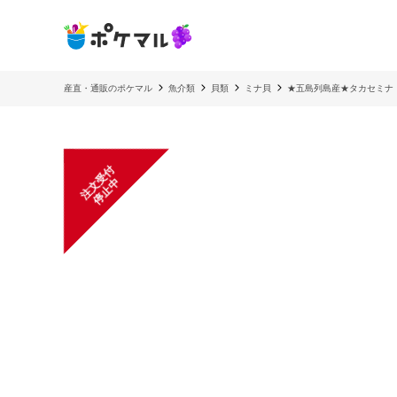
産直・通販のポケマル
魚介類
貝類
ミナ貝
★五島列島産★タカセミナ（
注
文
受
付
停
止
中