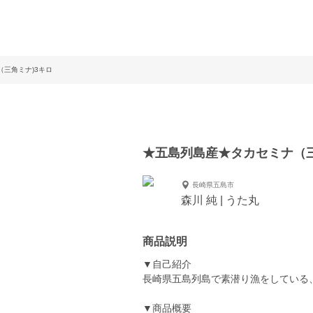
三角ミナ)3キロ
★五島列島産★タカセミナ（三
長崎県五島市
森川 純 | うた丸
商品説明
▼自己紹介
長崎県五島列島で素潜り漁をしている
▼商品概要