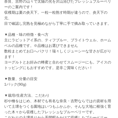
奈良、吉野の山々で太陽の光を沢山浴びたフレッシュブルーベリ
ーのご案内です !
収穫期は夏の炎天下。一粒一粒熟す時期が違うので、炎天下の
元、
目で確認し完熟を見極めながら丁寧に手で摘み取っていきます。
▼品種・味の特徴・食べ方
主にラビットアイ系の、ティフブルー、ブライトウェル、ホーム
ベルの品種です。※品種はお選びできません
数粒まとめてお口へパクリ！瑞々しくジューシーな甘さが広がり
ます！
ヨーグルトとお好みの蜂蜜と合わせてスムージーにも。アイスの
トッピングにもおすすめです。是非ご賞味ください！
▼数量、分量の目安
1パック(90g)
▼栽培/生産方法、こだわり
杉や檜をはじめ、木材でも有名な奈良・吉野ならではの資材を用
いて土壌をつくる園地はいつもふかふか。そんな大地に根強く育
った木々から収穫したフレッシュなブルーベリーです。
こだわりの土壌造りから手間暇をかけて収穫したブルーベリー